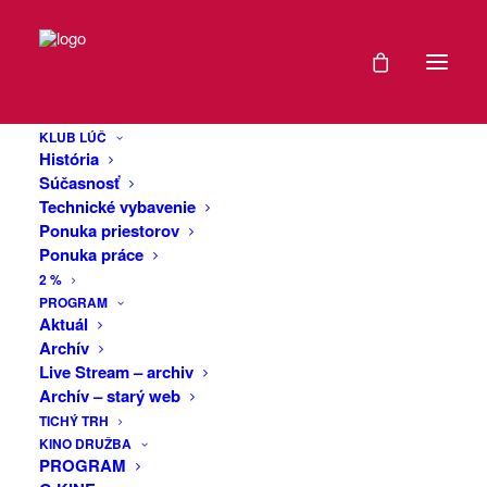
DÁTUM
Klubové
01
pondelky v kine
KLUB LÚČ
JÚN
História
Družba: Kaprkód
2026
Súčasnosť
Technické vybavenie
(Česko-
Ponuka priestorov
EXPIRED!
Ponuka práce
Slovensko, 2022)
2 %
ČAS
PROGRAM
Aktuál
Dokumentárna opera skúmajúca povahu
Archív
20:00
pamäte, hudby a rozprávania
Live Stream – archiv
prostredníctvom odtlačkov
Archív – starý web
MIESTO
kontroverzného a progresívneho
TICHÝ TRH
KINO DRUŽBA
skladateľa Jana Kapra, ktorý bol
PROGRAM
KINO
ocenený Stalinom, neskôr úplne