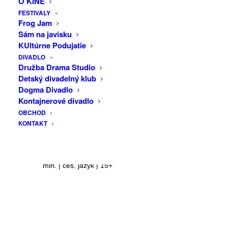
O KINE
DRUŽBA
zakázaný, no v zahraničí uvádzaný
FESTIVALY
prestížnymi hudobnými telesami. Film
Frog Jam
prenáša Kaprov silný a ambivalentný
Sám na javisku
životný príbeh do opernej hudobnej
KUltúrne Podujatie
kompozície. Sedemnásť operných
DIVADLO
Družba Drama Studio
spevákov spieva scény z jeho života
Detský divadelný klub
vrátane úryvkov z policajných správ,
Dogma Divadlo
Kaprových politických záznamov či
Kontajnerové divadlo
milostnej korešpondencie.
OBCHOD
KONTAKT
Réžia: Lucia Králová
Kaprkód | Česko-Slovensko | 2022 | 91
min. | čes. jazyk | 15+