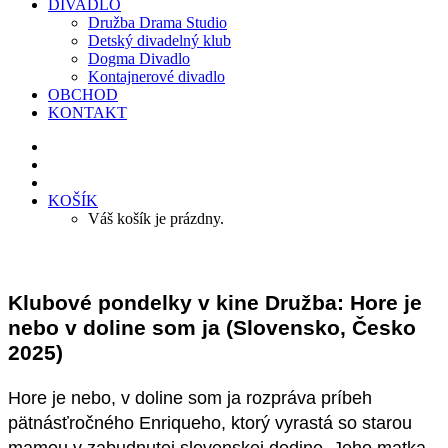
DIVADLO
Družba Drama Studio
Detský divadelný klub
Dogma Divadlo
Kontajnerové divadlo
OBCHOD
KONTAKT
KOŠÍK
Váš košík je prázdny.
Klubové pondelky v kine Družba: Hore je
nebo v doline som ja (Slovensko, Česko
2025)
Hore je nebo, v doline som ja rozpráva príbeh
pätnásťročného Enriqueho, ktorý vyrastá so starou