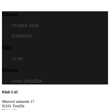
Dátum
23 MAR 2026
EXPIRED!
Čas
17:00
Miesto
KINO DRUŽBA
Klub Lúč
Mierové námestie 17
91101 Trenčín