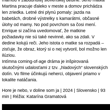
mamou v zabudnutej slovenskej dedine. Jeho matka
Martina pracuje ďaleko v meste a domov prichádza
len zriedka. Letné dni plynú pomaly: jazda na
babetách, drobné výstrelky s kamarátmi, občasné
úlohy od mamy. No pod povrchom sa čosi mení.
Enrique si začína uvedomovať, že matkine
požiadavky nie sú také nevinné, ako sa zdali. V
dedine kolujú reči. Jeho istota o matke sa rozpadá –
zisťuje, že obraz, ktorý si o nej vytvoril, bol možno len
ilúziou.
Intímna coming-of-age dráma je inšpirovaná
skutočnými udalosťami z tzv. „hladových“ slovenských
dolín. Vo filme účinkujú neherci, objavení priamo v
lokalite natáčania.
Hore je nebo, v doline som ja | 2024 | Slovensko | 93
min | Réžia: Katarína Gramatová