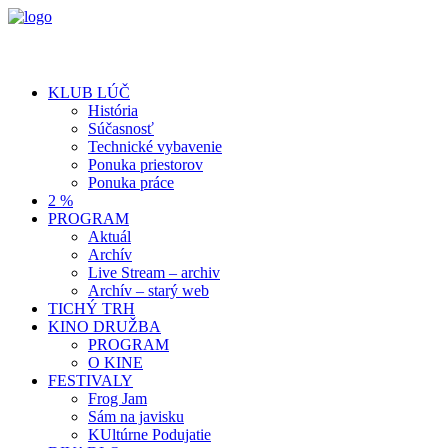
KLUB LÚČ
História
Súčasnosť
Technické vybavenie
Ponuka priestorov
Ponuka práce
2 %
PROGRAM
Aktuál
Archív
Live Stream – archiv
Archív – starý web
TICHÝ TRH
KINO DRUŽBA
PROGRAM
O KINE
FESTIVALY
Frog Jam
Sám na javisku
KUltúrne Podujatie