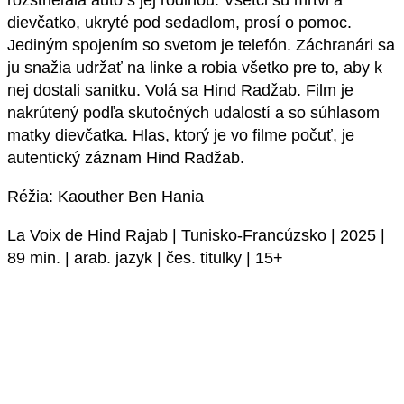
rozstrieľala auto s jej rodinou. Všetci sú mŕtvi a
dievčatko, ukryté pod sedadlom, prosí o pomoc.
Jediným spojením so svetom je telefón. Záchranári sa
ju snažia udržať na linke a robia všetko pre to, aby k
nej dostali sanitku. Volá sa Hind Radžab. Film je
nakrútený podľa skutočných udalostí a so súhlasom
matky dievčatka. Hlas, ktorý je vo filme počuť, je
autentický záznam Hind Radžab.
Réžia: Kaouther Ben Hania
La Voix de Hind Rajab | Tunisko-Francúzsko | 2025 |
89 min. | arab. jazyk | čes. titulky | 15+