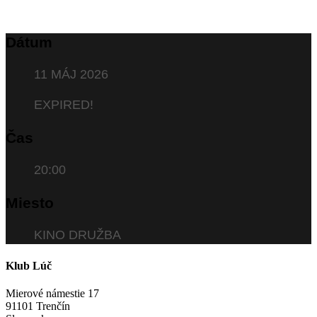
Dátum
11 MÁJ 2026
EXPIRED!
Čas
20:00
Miesto
KINO DRUŽBA
Klub Lúč
Mierové námestie 17
91101 Trenčín