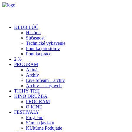
KLUB LÚČ
História
Súčasnosť
Technické vybavenie
Ponuka priestorov
Ponuka práce
2 %
PROGRAM
Aktuál
Archív
Live Stream – archiv
Archív – starý web
TICHÝ TRH
KINO DRUŽBA
PROGRAM
O KINE
FESTIVALY
Frog Jam
Sám na javisku
KUltúrne Podujatie