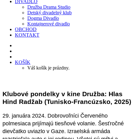
DIVADLO
Družba Drama Studio
Detský divadelný klub
Dogma Divadlo
Kontajnerové divadlo
OBCHOD
KONTAKT
KOŠÍK
Váš košík je prázdny.
Klubové pondelky v kine Družba: Hlas
Hind Radžab (Tunisko-Francúzsko, 2025)
29. januára 2024. Dobrovoľníci Červeného
polmesiaca prijímajú tiesňové volanie. Šesťročné
dievčatko uviazlo v Gaze. Izraelská armáda