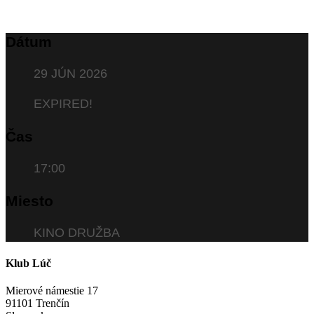
Dátum
29 JÚN 2026
EXPIRED!
Čas
17:00
Miesto
KINO DRUŽBA
Klub Lúč
Mierové námestie 17
91101 Trenčín