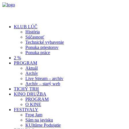
KLUB LÚČ
História
Súčasnosť
Technické vybavenie
Ponuka priestorov
Ponuka práce
2 %
PROGRAM
Aktuál
Archív
Live Stream – archiv
Archív – starý web
TICHÝ TRH
KINO DRUŽBA
PROGRAM
O KINE
FESTIVALY
Frog Jam
Sám na javisku
KUltúrne Podujatie