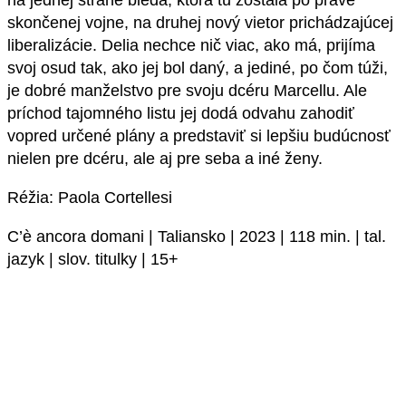
na jednej strane bieda, ktorá tu zostala po práve
skončenej vojne, na druhej nový vietor prichádzajúcej
liberalizácie. Delia nechce nič viac, ako má, prijíma
svoj osud tak, ako jej bol daný, a jediné, po čom túži,
je dobré manželstvo pre svoju dcéru Marcellu. Ale
príchod tajomného listu jej dodá odvahu zahodiť
vopred určené plány a predstaviť si lepšiu budúcnosť
nielen pre dcéru, ale aj pre seba a iné ženy.
Réžia: Paola Cortellesi
C’è ancora domani | Taliansko | 2023 | 118 min. | tal.
jazyk | slov. titulky | 15+