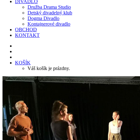
DIVADLO
Družba Drama Studio
Detský divadelný klub
Dogma Divadlo
Kontajnerové divadlo
OBCHOD
KONTAKT
KOŠÍK
Váš košík je prázdny.