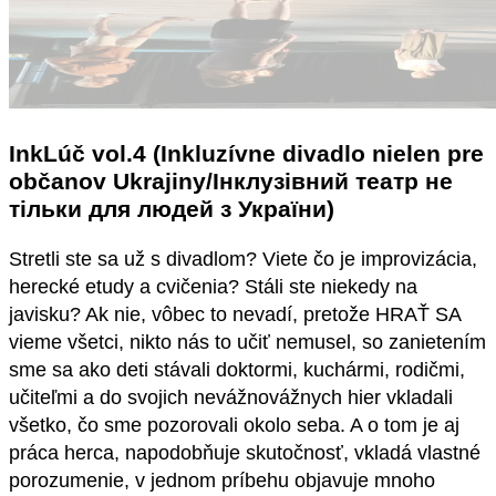
InkLúč vol.4 (Inkluzívne divadlo nielen pre
občanov Ukrajiny/Інклузівний театр не
тільки для людей з України)
Stretli ste sa už s divadlom? Viete čo je improvizácia,
herecké etudy a cvičenia? Stáli ste niekedy na
javisku? Ak nie, vôbec to nevadí, pretože HRAŤ SA
vieme všetci, nikto nás to učiť nemusel, so zanietením
sme sa ako deti stávali doktormi, kuchármi, rodičmi,
učiteľmi a do svojich nevážnovážnych hier vkladali
všetko, čo sme pozorovali okolo seba. A o tom je aj
práca herca, napodobňuje skutočnosť, vkladá vlastné
porozumenie, v jednom príbehu objavuje mnoho