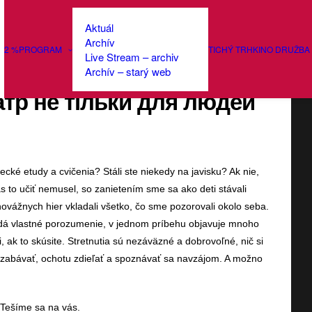
Aktuál
Archív
2 %
PROGRAM
TICHÝ TRH
KINO DRUŽBA
Live Stream – archiv
 divadlo nielen pre občanov
Archív – starý web
еатр не тільки для людей
recké etudy a cvičenia? Stáli ste niekedy na javisku? Ak nie,
s to učiť nemusel, so zanietením sme sa ako deti stávali
novážnych hier vkladali všetko, čo sme pozorovali okolo seba.
adá vlastné porozumenie, v jednom príbehu objavuje mnoho
ak to skúsite. Stretnutia sú nezáväzné a dobrovoľné, nič si
a zabávať, ochotu zdieľať a spoznávať sa navzájom. A možno
. Tešíme sa na vás.