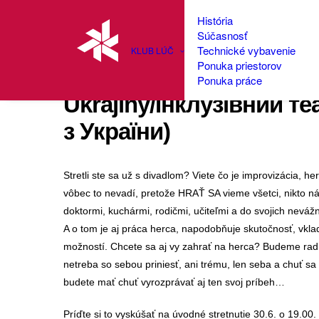
História
Súčasnosť
Technické vybavenie
KLUB LÚČ
Ponuka priestorov
InkLúč vol.2 (Inkluzívne
Ponuka práce
Ukrajiny/Інклузівний т
з України)
Stretli ste sa už s divadlom? Viete čo je improvizácia, he
vôbec to nevadí, pretože HRAŤ SA vieme všetci, nikto ná
doktormi, kuchármi, rodičmi, učiteľmi a do svojich neváž
A o tom je aj práca herca, napodobňuje skutočnosť, vkl
možností. Chcete sa aj vy zahrať na herca? Budeme radi, 
netreba so sebou priniesť, ani trému, len seba a chuť s
budete mať chuť vyrozprávať aj ten svoj príbeh…
Príďte si to vyskúšať na úvodné stretnutie 30.6. o 19.00