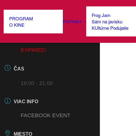
Frog Jam
PROGRAM
Sám na javisku
FESTIVALY
DÁTUM
O KINE
KUltúrne Podujatie
30 JÚN 2022
EXPIRED!
ČAS
19:00 - 21:00
VIAC INFO
FACEBOOK EVENT
MIESTO