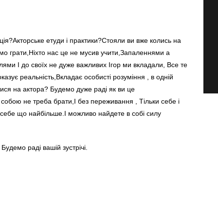
ція?Акторське етуди і практики?Стояли ви вже колись на
мо грати,Ніхто нас це не мусив учити,Запаленнями а
ми І до своїх не дуже важливих Ігор ми вкладали, Все те
казує реальність,Вкладає особисті розуміння , в одній
атися на актора? Будемо дуже раді як ви це
о собою не треба брати,І без переживання , Тільки себе і
о себе що найбільше.І можливо найдете в собі силу
Будемо раді вашій зустрічі.