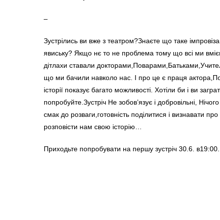
–
Зустрілись ви вже з театром?Знаєте що таке імпровіза
явиську? Якщо нє то не проблема тому що всі ми вміє
дітлахи ставали докторами,Поварами,Батьками,Учителя
що ми бачили навколо нас. І про це є праця актора,По
історії показує багато можливості. Хотіли би і ви загр
попробуйте.Зустріч Не зобов’язує і добровільні, Нічог
смак до розваги,готовність поділитися і визнавати пр
розповісти нам свою історію…
Приходьте попробувати на першу зустріч 30.6. в19:00. 