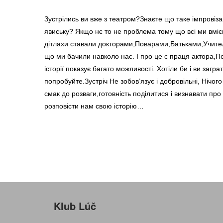
Зустрілись ви вже з театром?Знаєте що таке імпровіза
явиську? Якщо нє то не проблема тому що всі ми вміє
дітлахи ставали докторами,Поварами,Батьками,Учителя
що ми бачили навколо нас. І про це є праця актора,По
історії показує багато можливості. Хотіли би і ви загр
попробуйте.Зустріч Не зобов’язує і добровільні, Нічог
смак до розваги,готовність поділитися і визнавати пр
розповісти нам свою історію…
Klub Lúč