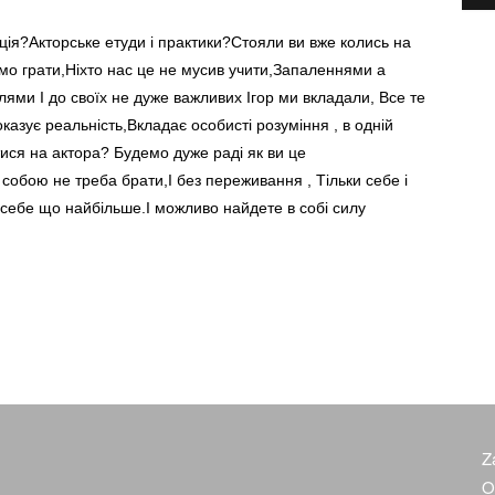
ція?Акторське етуди і практики?Стояли ви вже колись на
мо грати,Ніхто нас це не мусив учити,Запаленнями а
ми І до своїх не дуже важливих Ігор ми вкладали, Все те
казує реальність,Вкладає особисті розуміння , в одній
атися на актора? Будемо дуже раді як ви це
о собою не треба брати,І без переживання , Тільки себе і
о себе що найбільше.І можливо найдете в собі силу
Z
O