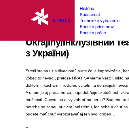
História
Súčasnosť
Technické vybavenie
KLUB LÚČ
Ponuka priestorov
InkLúč (Inkluzívne divad
Ponuka práce
Ukrajiny/Інклузівний т
з України)
Stretli ste sa už s divadlom? Viete čo je improvizácia, he
vôbec to nevadí, pretože HRAŤ SA vieme všetci, nikto ná
doktormi, kuchármi, rodičmi, učiteľmi a do svojich neváž
A o tom je aj práca herca, napodobňuje skutočnosť, vkl
možností. Chcete sa aj vy zahrať na herca? Budeme radi, 
netreba so sebou priniesť, ani trému, len seba a chuť s
budete mať chuť vyrozprávať aj ten svoj príbeh…
–