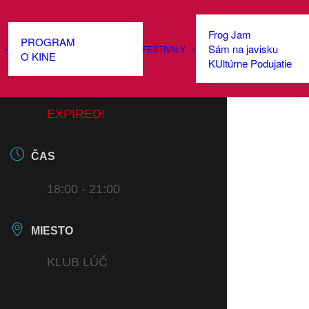
Frog Jam
PROGRAM
Sám na javisku
FESTIVALY
DÁTUM
O KINE
KUltúrne Podujatie
08 NOV 2022
EXPIRED!
ČAS
18:00 - 21:00
MIESTO
KLUB LÚČ