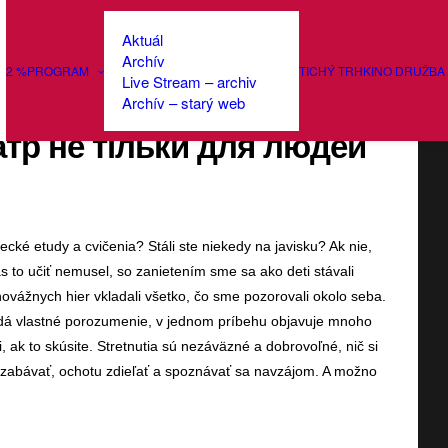
Aktuál
Archív
2 %
PROGRAM
TICHÝ TRH
KINO DRUŽBA
Live Stream – archiv
lo nielen pre občanov
Archív – starý web
еатр не тільки для людей
recké etudy a cvičenia? Stáli ste niekedy na javisku? Ak nie,
s to učiť nemusel, so zanietením sme sa ako deti stávali
novážnych hier vkladali všetko, čo sme pozorovali okolo seba.
adá vlastné porozumenie, v jednom príbehu objavuje mnoho
ak to skúsite. Stretnutia sú nezáväzné a dobrovoľné, nič si
a zabávať, ochotu zdieľať a spoznávať sa navzájom. A možno