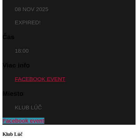
08 NOV 2025
EXPIRED!
Čas
18:00
Viac info
FACEBOOK EVENT
Miesto
KLUB LÚČ
Facebook event
Klub Lúč