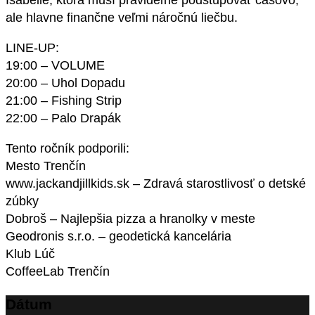
Isabelle, ktorá musí pravideľne podstupovať časovo,
ale hlavne finančne veľmi náročnú liečbu.
LINE-UP:
19:00 – VOLUME
20:00 – Uhol Dopadu
21:00 – Fishing Strip
22:00 – Palo Drapák
Tento ročník podporili:
Mesto Trenčín
www.jackandjillkids.sk – Zdravá starostlivosť o detské
zúbky
Dobroš – Najlepšia pizza a hranolky v meste
Geodronis s.r.o. – geodetická kancelária
Klub Lúč
CoffeeLab Trenčín
Dátum