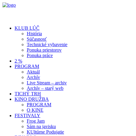
KLUB LÚČ
História
Súčasnosť
Technické vybavenie
Ponuka priestorov
Ponuka práce
2 %
PROGRAM
Aktuál
Archív
Live Stream – archiv
Archív – starý web
TICHÝ TRH
KINO DRUŽBA
PROGRAM
O KINE
FESTIVALY
Frog Jam
Sám na javisku
KUltúrne Podujatie