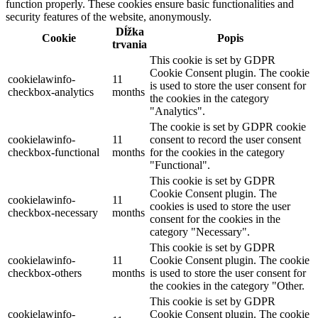
function properly. These cookies ensure basic functionalities and
security features of the website, anonymously.
Dĺžka
Cookie
Popis
trvania
This cookie is set by GDPR
Cookie Consent plugin. The cookie
cookielawinfo-
11
is used to store the user consent for
checkbox-analytics
months
the cookies in the category
"Analytics".
The cookie is set by GDPR cookie
cookielawinfo-
11
consent to record the user consent
checkbox-functional
months
for the cookies in the category
"Functional".
This cookie is set by GDPR
Cookie Consent plugin. The
cookielawinfo-
11
cookies is used to store the user
checkbox-necessary
months
consent for the cookies in the
category "Necessary".
This cookie is set by GDPR
cookielawinfo-
11
Cookie Consent plugin. The cookie
checkbox-others
months
is used to store the user consent for
the cookies in the category "Other.
This cookie is set by GDPR
cookielawinfo-
Cookie Consent plugin. The cookie