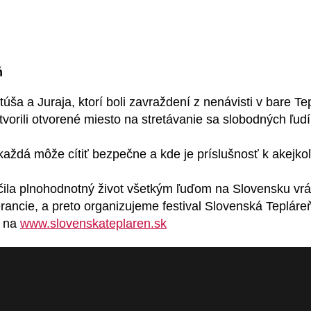
ň
a a Juraja, ktorí boli zavraždení z nenávisti v bare Tep
tvorili otvorené miesto na stretávanie sa slobodných ľudí
každá môže cítiť bezpečne a kde je príslušnosť k akejk
čila plnohodnotný život všetkým ľuďom na Slovensku vr
erancie, a preto organizujeme festival Slovenská Tepláre
e na
www.slovenskateplaren.sk