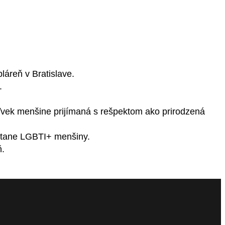
láreň v Bratislave.
.
oľvek menšine prijímaná s rešpektom ako prirodzená
átane LGBTI+ menšiny.
ň.