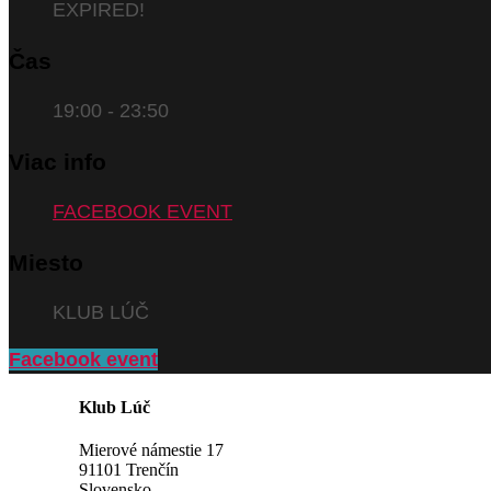
EXPIRED!
Čas
19:00 - 23:50
Viac info
FACEBOOK EVENT
Miesto
KLUB LÚČ
Facebook event
Klub Lúč
Mierové námestie 17
91101 Trenčín
Slovensko