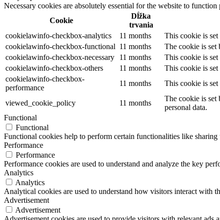
Necessary cookies are absolutely essential for the website to function
Dĺžka
Cookie
trvania
cookielawinfo-checkbox-analytics
11 months
This cookie is se
cookielawinfo-checkbox-functional
11 months
The cookie is set
cookielawinfo-checkbox-necessary
11 months
This cookie is se
cookielawinfo-checkbox-others
11 months
This cookie is se
cookielawinfo-checkbox-
11 months
This cookie is se
performance
The cookie is set
viewed_cookie_policy
11 months
personal data.
Functional
Functional
Functional cookies help to perform certain functionalities like sharing 
Performance
Performance
Performance cookies are used to understand and analyze the key perfor
Analytics
Analytics
Analytical cookies are used to understand how visitors interact with th
Advertisement
Advertisement
Advertisement cookies are used to provide visitors with relevant ads 