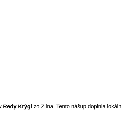
my
Redy Krýgl
zo Zlína. Tento nášup doplnia lokálni