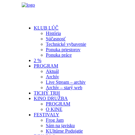
KLUB LÚČ
História
Súčasnosť
Technické vybavenie
Ponuka priestorov
Ponuka práce
2 %
PROGRAM
Aktuál
Archív
Live Stream – archiv
Archív – starý web
TICHÝ TRH
KINO DRUŽBA
PROGRAM
O KINE
FESTIVALY
Frog Jam
Sám na javisku
KUltúrne Podujatie