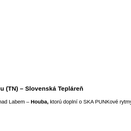
u (TN) – Slovenská Tepláreň
i nad Labem –
Houba,
ktorú doplní o SKA PUNKové ryt