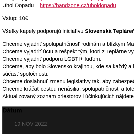
Uhol Dopadu –
https://bandzone.cz/uholdopadu
Vstup: 10€
Všetky kapely podporujú iniciatívu
Slovenská Tepláre
Chceme vyjadriť spolupatričnosť rodinám a blízkym Matúš
Chceme vyjadriť úctu a rešpekt tým, ktorí z Teplárne vy
Chceme vyjadriť podporu LGBTI+ ľuďom.
Chceme, aby bolo Slovensko krajinou, kde sa každý a 
súčasť spoločnosti.
Chceme dosiahnuť zmenu legislatívy tak, aby zabezpe
Chceme kráčať cestou nenásilia, spolupatričnosti a tol
Aktualizovaný zoznam priestorov i účinkujúcich nájdet
Dátum
19 NOV 2022