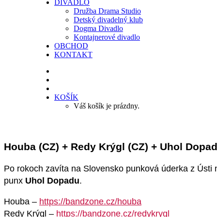
DIVADLO
Družba Drama Studio
Detský divadelný klub
Dogma Divadlo
Kontajnerové divadlo
OBCHOD
KONTAKT
KOŠÍK
Váš košík je prázdny.
Houba (CZ) + Redy Krýgl (CZ) + Uhol Dopad
Po rokoch zavíta na Slovensko punková úderka z Úst
punx
Uhol Dopadu
.
Houba –
https://bandzone.cz/houba
Redy Krýgl –
https://bandzone.cz/redykrygl