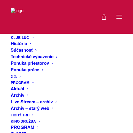
DÁTUM
Fvck Kvlt v
11
Trenčíne: Mŕtva
KLUB LÚČ
APR
História
revolúcia tour
2025
Súčasnosť
Technické vybavenie
Ponuka priestorov
EXPIRED!
Ponuka práce
Hosť: Nízka kultúra
2 %
ČAS
PROGRAM
„Už ma z toho celého bolí hlava a rád by
Aktuál
som si konečne normálne v klude
Archív
20:00
pospal. A zobudil sa do trochu iného
Live Stream – archiv
sveta. Kúpte mi horúcu čokoládu,
Archív – starý web
prosím.“
VIAC
TICHÝ TRH
– Denis Bango
KINO DRUŽBA
INFO
PROGRAM
O polnoci (13. 3. 2025) sa na všetkých