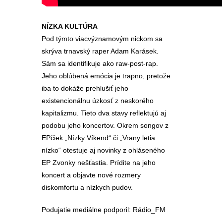
NÍZKA KULTÚRA
Pod týmto viacvýznamovým nickom sa
skrýva trnavský raper Adam Karásek.
Sám sa identifikuje ako raw-post-rap.
Jeho oblúbená emócia je trapno, pretože
iba to dokáže prehlušiť jeho
existencionálnu úzkosť z neskorého
kapitalizmu. Tieto dva stavy reflektujú aj
podobu jeho koncertov. Okrem songov z
EPčiek „Nízky Víkend“ či „Vrany letia
nízko“ otestuje aj novinky z ohláseného
EP Zvonky nešťastia. Prídite na jeho
koncert a objavte nové rozmery
diskomfortu a nízkych pudov.
Podujatie mediálne podporil: Rádio_FM