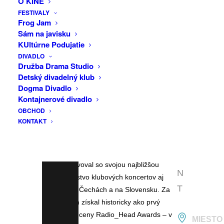
O KINE
F
dostupných streamovacích platformách
FESTIVALY
objaví štvrtý štúdiový album skladateľa,
A
Frog Jam
hudobníka, pankáča a klaviristu Denisa
Sám na javisku
C
Banga. Názov albumu sa doposiaľ tajil –
KUltúrne Podujatie
E
autor ho zverejňuje až dnes spolu s
DIVADLO
B
Družba Drama Studio
albumom a bude sa volať Mŕtva
Detský divadelný klub
revolúcia. Album vychádza v rámci
O
Dogma Divadlo
virtuálneho labelu Kvlt Records. Vo
O
Kontajnerové divadlo
fyzickej podobe na LP nosiči ho vydáva
OBCHOD
K
jeho domovský label – brnenský Kabinet
KONTAKT
E
Records. Od vydania jeho ostatného
albumu Cigán sa v kariére interpreta
V
Fvck_Kvlt udialo mnoho. Počas roku
E
2024 absolvoval so svojou najbližšou
N
crew množstvo klubových koncertov aj
T
festivalov v Čechách a na Slovensku. Za
tento album získal historicky ako prvý
obe hlavné ceny Radio_Head Awards – v
MIESTO