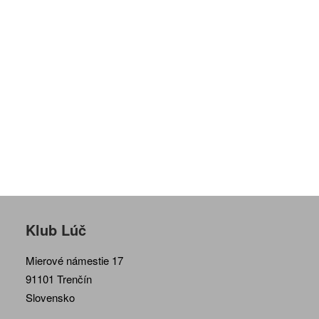
Klub Lúč
Mierové námestie 17
91101 Trenčín
Slovensko