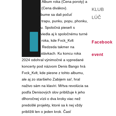
kategóriách Album roka (Cena poroty) a
Album roka (Cena divákov).
KLUB
Na tomto albume sa dali počuť
LÚČ
kombinácie trapu, punku, popu, phonku,
ale aj metalu. Spoločná pieseň s
Redzedom viedla aj k spoločnému turné
na začiatku roka, kde Fvck_Kvlt
Facebook
supportoval Redzeda takmer na
všetkých zastávkach. Ku koncu roka
event
2024 odohral výnimočné a vypredané
koncerty pod názvom Denis Bango hrá
Fvck_Kvlt, kde piesne z tohto albumu,
ale aj zo staršieho Zabijem sa!, hral
naživo sám na klavíri. Mŕtva revolúcia sa
podľa Denisových slov približuje k jeho
dlhoročnej vízii o dva kroky viac než
predošlé projekty, ktoré sa k nej vždy
priblížili len o jeden krok. Časť