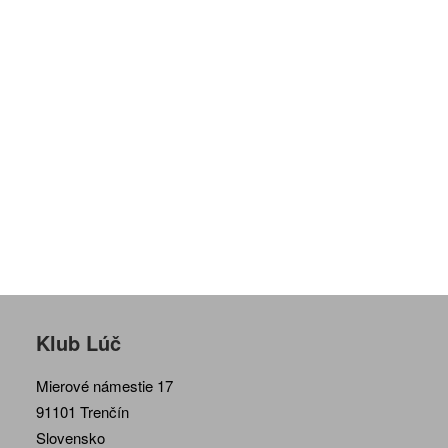
Klub Lúč
Mierové námestie 17
91101 Trenčín
Slovensko