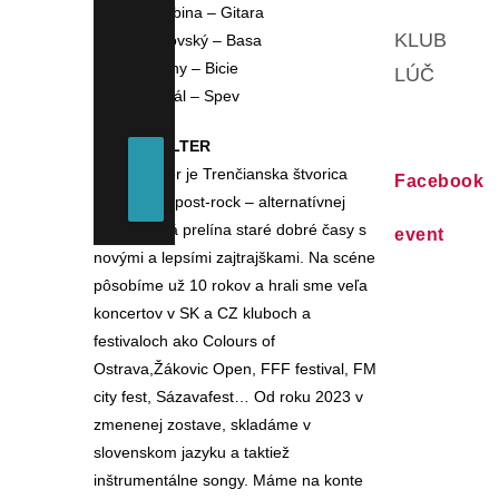
Roman Hlubina – Gitara
KLUB
Braňo Moťovský – Basa
Alex Salviany – Bicie
LÚČ
Robert Babál – Spev
TAKE SHELTER
Take Shelter je Trenčianska štvorica
Facebook
nadšencov post-rock – alternatívnej
scény, ktorá prelína staré dobré časy s
event
novými a lepsími zajtrajškami. Na scéne
pôsobíme už 10 rokov a hrali sme veľa
koncertov v SK a CZ kluboch a
festivaloch ako Colours of
Ostrava,Žákovic Open, FFF festival, FM
city fest, Sázavafest… Od roku 2023 v
zmenenej zostave, skladáme v
slovenskom jazyku a taktiež
inštrumentálne songy. Máme na konte