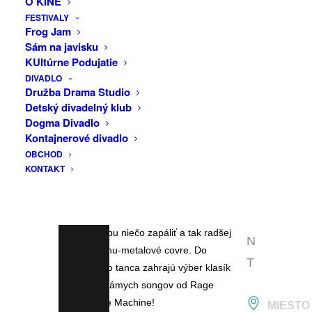
O KINE
F
FESTIVALY
A
Frog Jam
Sám na javisku
C
KUltúrne Podujatie
E
DIVADLO
B
Družba Drama Studio
Detský divadelný klub
O
Dogma Divadlo
O
Kontajnerové divadlo
OBCHOD
K
KONTAKT
E
RENEGADES OF RAGE
V
Štvorica trenčianskych rockových a
metalových stálic potrebovala ukojiť
E
svoju potrebu niečo zapáliť a tak radšej
N
začali drtiť nu-metalové covre. Do
T
revolučného tanca zahrajú výber klasík
aj menej známych songov od Rage
Against The Machine!
MIESTO