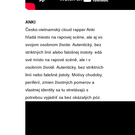
ANKI
Česko-vietnamský cloud rapper Anki
hľadá miesto na rapovej scéne, ale aj vo
svojom osobnom živote. Autentický, bez
striktných línií alebo falošnej instoty. edá
své místo na rapové scéně, ale i v
osobním životě. Autenticky, bez striktních
linií nebo falešné jistoty. Motívy chudoby,
periférií, zmien životných pomerov a
vlastnej identity sa tu stretávajú s
potrebou vyjádriť sa bez okázalých póz.