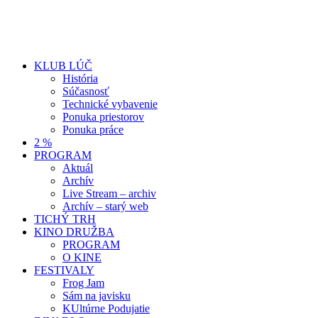
KLUB LÚČ
História
Súčasnosť
Technické vybavenie
Ponuka priestorov
Ponuka práce
2 %
PROGRAM
Aktuál
Archív
Live Stream – archiv
Archív – starý web
TICHÝ TRH
KINO DRUŽBA
PROGRAM
O KINE
FESTIVALY
Frog Jam
Sám na javisku
KUltúrne Podujatie