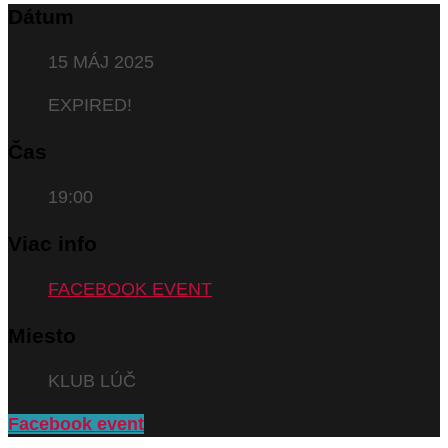
Dátum
15 MÁJ 2025
EXPIRED!
Čas
19:00
Viac info
FACEBOOK EVENT
Miesto
KLUB LÚČ
Facebook event