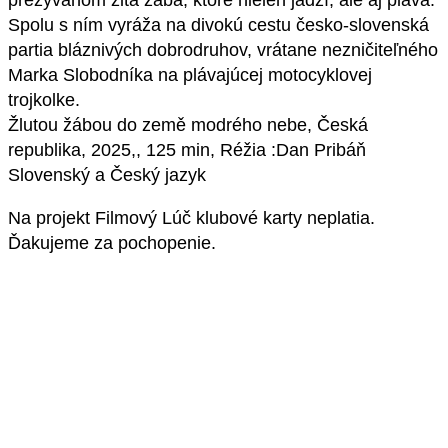
prezývanom žltá žaba, ktoré nielen jadzí, ale aj pláva.
Spolu s ním vyráža na divokú cestu česko-slovenská
partia bláznivých dobrodruhov, vrátane nezničiteľného
Marka Slobodníka na plávajúcej motocyklovej
trojkolke.
Žlutou žábou do země modrého nebe, Česká
republika, 2025,, 125 min, Réžia :Dan Pribáň
Slovenský a Český jazyk
Na projekt Filmový Lúč klubové karty neplatia.
Ďakujeme za pochopenie.