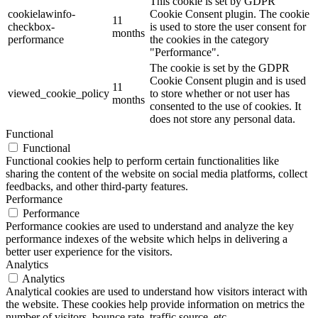
This cookie is set by GDPR
cookielawinfo-
Cookie Consent plugin. The cookie
11
checkbox-
is used to store the user consent for
months
performance
the cookies in the category
"Performance".
The cookie is set by the GDPR
Cookie Consent plugin and is used
11
viewed_cookie_policy
to store whether or not user has
months
consented to the use of cookies. It
does not store any personal data.
Functional
Functional
Functional cookies help to perform certain functionalities like
sharing the content of the website on social media platforms, collect
feedbacks, and other third-party features.
Performance
Performance
Performance cookies are used to understand and analyze the key
performance indexes of the website which helps in delivering a
better user experience for the visitors.
Analytics
Analytics
Analytical cookies are used to understand how visitors interact with
the website. These cookies help provide information on metrics the
number of visitors, bounce rate, traffic source, etc.