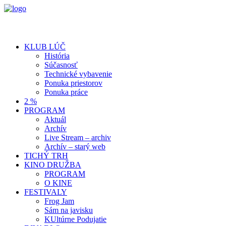
KLUB LÚČ
História
Súčasnosť
Technické vybavenie
Ponuka priestorov
Ponuka práce
2 %
PROGRAM
Aktuál
Archív
Live Stream – archiv
Archív – starý web
TICHÝ TRH
KINO DRUŽBA
PROGRAM
O KINE
FESTIVALY
Frog Jam
Sám na javisku
KUltúrne Podujatie