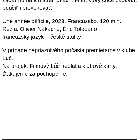
zadarmo na ich stretnutiach. Film, ktorý chce zabávať,
poučiť i provokovať.
Une année difficile, 2023, Francúzsko, 120 min.,
Réžia: Olivier Nakache, Éric Toledano
francúzsky jazyk + české titulky
V prípade nepriaznivého počasia premietame v klube
Lúč.
Na projekt Filmový Lúč neplatia klubové karty.
Ďakujeme za pochopenie.