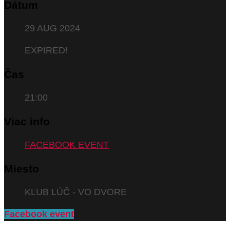
Dátum
29 AUG 2024
EXPIRED!
Čas
21:00
Viac info
FACEBOOK EVENT
Miesto
KLUB LÚČ - VO DVORE
Facebook event