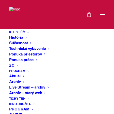
DÁTUM
Filmový Lúč:
20
Minulé životy
KLUB LÚČ
JÚN
História
(2023, USA/J.
2024
Súčasnosť
Technické vybavenie
Kórea)
Ponuka priestorov
EXPIRED!
Ponuka práce
2 %
Najväčší festivalový hit minulého roka.
ČAS
PROGRAM
Aktuál
Moderná romantika, ktorá búra všetky
Archív
21:00
sto-krát videné klišé. Rozpráva príbeh
Live Stream – archiv
spisovateľky Nory a jej detskej lásky
Archív – starý web
Hae-Sunga, ktorých navzájom delia
VIAC
TICHÝ TRH
desaťtisíce kilometrov a napriek tomu ich
KINO DRUŽBA
INFO
neprestáva spájať výnimočne hlboké
PROGRAM
puto.