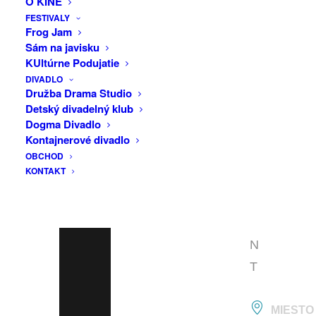
O KINE
F
Fallen Leaves, Fínsko, 2023, 81 min,
FESTIVALY
Réžia: Aki Kaurismäki
A
Frog Jam
Fínsky jazyk + České titulky
Sám na javisku
C
KUltúrne Podujatie
E
V prípade nepriaznivého počasia
DIVADLO
premietame v klube Lúč.
B
Družba Drama Studio
Na projekt Filmový Lúč neplatia klubové
Detský divadelný klub
O
Dogma Divadlo
karty. Ďakujeme za pochopenie.
O
Kontajnerové divadlo
OBCHOD
K
KONTAKT
E
V
E
N
T
MIESTO