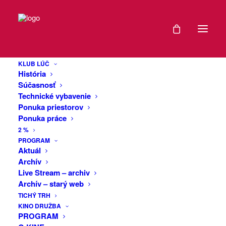
DÁTUM
Filmový Lúč:
13
Karaoke Blues
KLUB LÚČ
JÚN
História
(2023, FIN)
2024
Súčasnosť
Technické vybavenie
Ponuka priestorov
EXPIRED!
Ponuka práce
Príbeh dvoch osamelých ľudí, ktorí sa
2 %
náhodne stretnú uprostred helsinskej
ČAS
PROGRAM
noci a pokúšajú sa nájsť prvú a jedinú
Aktuál
lásku svojho života. Táto nežná
Archív
20:30
tragikomédia je novým filmom fínskeho
Live Stream – archiv
matadora Akiho Kaurismäkiho, známeho
Archív – starý web
svojím nezameniteľným suchým
VIAC
TICHÝ TRH
KINO DRUŽBA
humorom.
INFO
PROGRAM