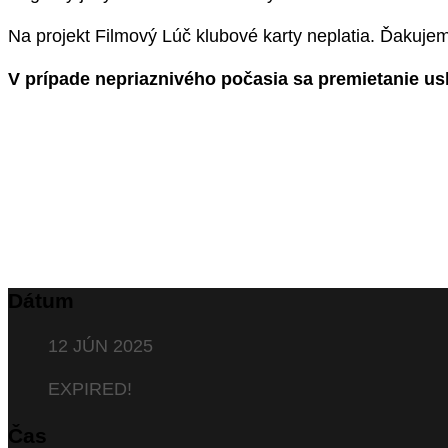
Na projekt Filmový Lúč klubové karty neplatia. Ďakuje
V prípade nepriaznivého počasia sa premietanie us
Dátum
12 JÚN 2025
EXPIRED!
Čas