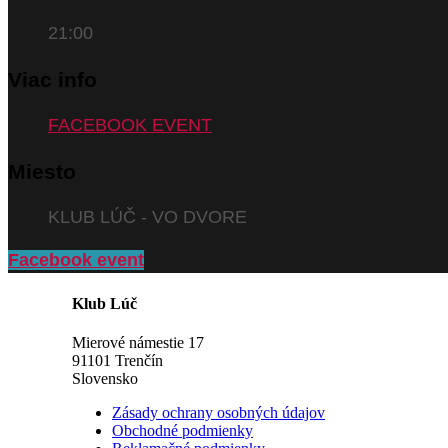
21:00
Viac info
FACEBOOK EVENT
Miesto
KLUB LÚČ - VO DVORE
Facebook event
Klub Lúč
Mierové námestie 17
91101 Trenčín
Slovensko
Zásady ochrany osobných údajov
Obchodné podmienky