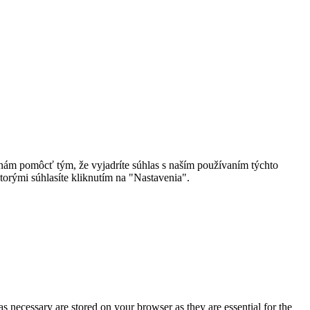
 nám pomôcť tým, že vyjadríte súhlas s naším používaním týchto
torými súhlasíte kliknutím na "Nastavenia".
s necessary are stored on your browser as they are essential for the