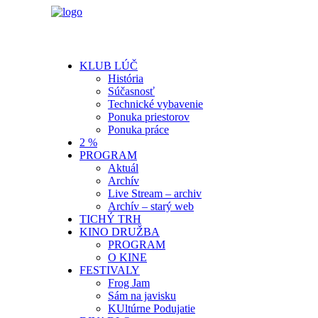
KLUB LÚČ
História
Súčasnosť
Technické vybavenie
Ponuka priestorov
Ponuka práce
2 %
PROGRAM
Aktuál
Archív
Live Stream – archiv
Archív – starý web
TICHÝ TRH
KINO DRUŽBA
PROGRAM
O KINE
FESTIVALY
Frog Jam
Sám na javisku
KUltúrne Podujatie