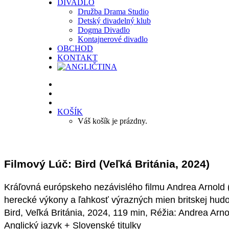
DIVADLO
Družba Drama Studio
Detský divadelný klub
Dogma Divadlo
Kontajnerové divadlo
OBCHOD
KONTAKT
KOŠÍK
Váš košík je prázdny.
Filmový Lúč: Bird (Veľká Británia, 2024)
Kráľovná európskeho nezávislého filmu Andrea Arnold 
herecké výkony a ľahkosť výrazných mien britskej hud
Bird, Veľká Británia, 2024, 119 min, Réžia: Andrea Arno
Anglický jazyk + Slovenské titulky