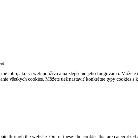
ved
enie toho, ako sa web používa a na zlepšenie jeho fungovania. Môžete
anie všetkých cookies. Môžete tiež nastaviť konkrétne typy cookies s k
e through the website. Out of these, the cookies that are categorized a