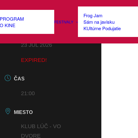
Frog Jam
PROGRAM
Sám na javisku
FESTIVALY
O KINE
KUltúrne Podujatie
DÁTUM
23 JÚL 2026
EXPIRED!
ČAS
21:00
MIESTO
KLUB LÚČ - VO
DVORE