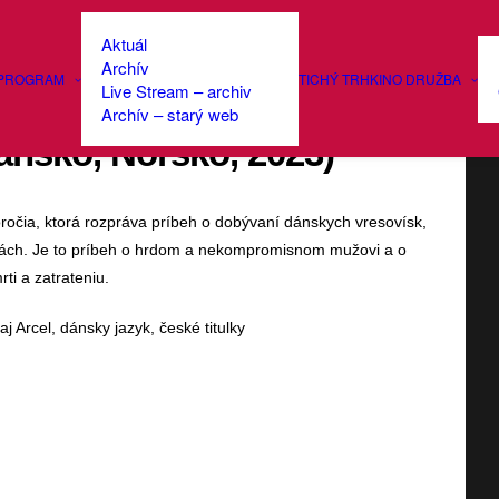
Aktuál
Archív
PROGRAM
TICHÝ TRH
KINO DRUŽBA
Live Stream – archiv
Archív – starý web
ánsko, Nórsko, 2023)
ročia, ktorá rozpráva príbeh o dobývaní dánskych vresovísk,
etách. Je to príbeh o hrdom a nekompromisnom mužovi a o
rti a zatrateniu.
 Arcel, dánsky jazyk, české titulky