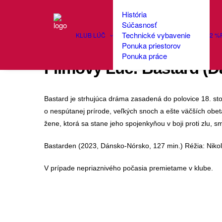
História
Súčasnosť
Technické vybavenie
KLUB LÚČ
2 %
Ponuka priestorov
Ponuka práce
Filmový Lúč: Bastard (D
Bastard je strhujúca dráma zasadená do polovice 18. sto
o nespútanej prírode, veľkých snoch a ešte väčších ob
žene, ktorá sa stane jeho spojenkyňou v boji proti zlu, sm
Bastarden (2023, Dánsko-Nórsko, 127 min.) Réžia: Nikolaj
V prípade nepriaznivého počasia premietame v klube.