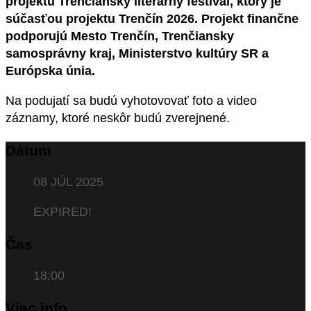
projektu Trenčiansky literárny festival, ktorý je
súčasťou projektu Trenčín 2026. Projekt finančne
podporujú Mesto Trenčín, Trenčiansky
samosprávny kraj, Ministerstvo kultúry SR a
Európska únia.
Na podujatí sa budú vyhotovovať foto a video
záznamy, ktoré neskôr budú zverejnené.
Dátum
08 JÚL 2025
EXPIRED!
Čas
18:00
Viac info