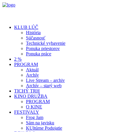
KLUB LÚČ
História
Súčasnosť
Technické vybavenie
Ponuka priestorov
Ponuka práce
2 %
PROGRAM
Aktuál
Archív
Live Stream – archiv
Archív – starý web
TICHÝ TRH
KINO DRUŽBA
PROGRAM
O KINE
FESTIVALY
Frog Jam
Sám na javisku
KUltúrne Podujatie