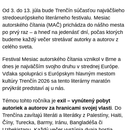
Od 3. do 13. júla bude Trenčín súčasťou najväčšieho
stredoeurópskeho literárneho festivalu. Mesiac
autorského čítania (MAČ) prichádza do nášho mesta
po prvý raz – a hneď na jedenásť dní, počas ktorých
budeme každý večer stretávať autorky a autorov z
celého sveta.
Festival Mesiac autorského čítania vznikol v Brne a
dnes je najväčším svojho druhu v strednej Európe.
Vďaka spolupráci s Európskym hlavným mestom
kultúry Trenčín 2026 sa tento literárny maratón
prvýkrát predstaví aj u nás.
Témou tohto ročníka je
exil – vynútený pobyt
autoriek a autorov za hranicami svojej vlasti
. Do
Trenčína zavítajú literáti a literátky z Palestíny, Haiti,
Číny, Turecka, Barmy, Iránu, Bangladéša či
Uzbekistanu. Každý večer vystúpia dvaja hostia –