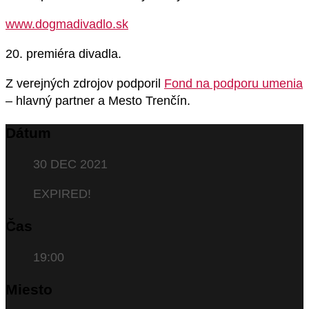
www.dogmadivadlo.sk
20. premiéra divadla.
Z verejných zdrojov podporil
Fond na podporu umenia
– hlavný partner a Mesto Trenčín.
Dátum
30 DEC 2021
EXPIRED!
Čas
19:00
Miesto