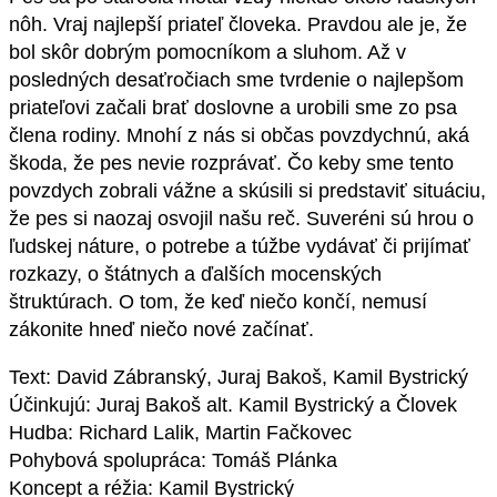
nôh. Vraj najlepší priateľ človeka. Pravdou ale je, že
bol skôr dobrým pomocníkom a sluhom. Až v
posledných desaťročiach sme tvrdenie o najlepšom
priateľovi začali brať doslovne a urobili sme zo psa
člena rodiny. Mnohí z nás si občas povzdychnú, aká
škoda, že pes nevie rozprávať. Čo keby sme tento
povzdych zobrali vážne a skúsili si predstaviť situáciu,
že pes si naozaj osvojil našu reč. Suveréni sú hrou o
ľudskej náture, o potrebe a túžbe vydávať či prijímať
rozkazy, o štátnych a ďalších mocenských
štruktúrach. O tom, že keď niečo končí, nemusí
zákonite hneď niečo nové začínať.
Text: David Zábranský, Juraj Bakoš, Kamil Bystrický
Účinkujú: Juraj Bakoš alt. Kamil Bystrický a Človek
Hudba: Richard Lalik, Martin Fačkovec
Pohybová spolupráca: Tomáš Plánka
Koncept a réžia: Kamil Bystrický