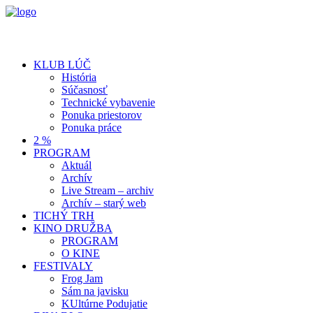
KLUB LÚČ
História
Súčasnosť
Technické vybavenie
Ponuka priestorov
Ponuka práce
2 %
PROGRAM
Aktuál
Archív
Live Stream – archiv
Archív – starý web
TICHÝ TRH
KINO DRUŽBA
PROGRAM
O KINE
FESTIVALY
Frog Jam
Sám na javisku
KUltúrne Podujatie