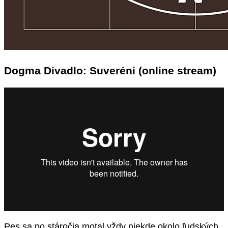
Dogma Divadlo: Suveréni (online stream)
Pes sa po stáročia motal vždy niekde okolo ľudských