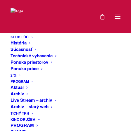
DÁTUM
Dogma Divadlo:
22
Re: Kapitulácia
KLUB LÚČ
JÚN
História
2022
Súčasnosť
Technické vybavenie
Čo pre Vás znamená divadlo? Má
Ponuka priestorov
EXPIRED!
zmysel, alebo nemá? Autorská video
Ponuka práce
inscenácia, ktorej ústredným motívom je
2 %
skúmanie rôznych pohľadov na divadlo
ČAS
PROGRAM
ako také.
Aktuál
Archív
Kolektív divadla sa zamýšľa nad
20:00
Live Stream – archiv
zmyslom divadelného umenia, bilancuje
Archív – starý web
nielen svoju viac ako 25. ročnú činnosť
VIAC
TICHÝ TRH
ale otvára aj otázky, ktoré s divadlom
KINO DRUŽBA
INFO
navonok nesúvisia.
PROGRAM