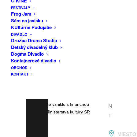
O KINE
F
s hraným, submisívne s dominantným.
FESTIVALY
A
Frog Jam
Príbeh je banálny, a dôraz je kladený na
Sám na javisku
C
postavu diváka, ktorý je priamou
KUltúrne Podujatie
súčasťou teatrálnej hry na vieru,
E
DIVADLO
sebaobetovanie a kolektívne šťastie.
B
Družba Drama Studio
Detský divadelný klub
O
Text: Juraj Benko, Kamil Bystrický
Dogma Divadlo
O
Účinkujú: Ivan Kubica, Tomáš Plánka
Kontajnerové divadlo
Hudba: Martin Fačkovec, Richard Lalík
OBCHOD
K
KONTAKT
Réžia: Kamil Bystrický
E
Produkcia: Kolomaž (združenie pre
V
súčasné umenie)
E
Slovenská premiéra: 30.12.2014
Predstavenie vzniklo s finančnou
N
podporou Ministerstva kultúry SR
T
MIESTO