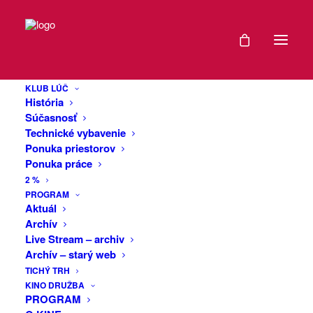
DÁTUM
Dogma Divadlo:
28
Komunál
KLUB LÚČ
FEB
História
2026
Súčasnosť
Technické vybavenie
Kultová autorská divadelná inscenácia
Ponuka priestorov
EXPIRED!
Dogma Divadla. Sled mikropríbehov ľudí,
Ponuka práce
ktorí sa rozhodli vsúpiť na javisko
2 %
verejného života. Konanie postáv vyzerá
ČAS
PROGRAM
navonok otvorené a úprimné, no
Aktuál
Archív
postupne sa demaskuje ako
19:00
Live Stream – archiv
manipulatívna hra s emóciami a
Archív – starý web
očakávaniami publika. Inscenované
VIAC
TICHÝ TRH
modely správania sa stávajú základom
KINO DRUŽBA
INFO
pre vytvorenie hereckého prístupu k
PROGRAM
inscenácii, v ktorej sa prelína prirodzené