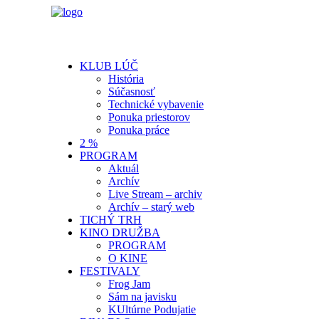
KLUB LÚČ
História
Súčasnosť
Technické vybavenie
Ponuka priestorov
Ponuka práce
2 %
PROGRAM
Aktuál
Archív
Live Stream – archiv
Archív – starý web
TICHÝ TRH
KINO DRUŽBA
PROGRAM
O KINE
FESTIVALY
Frog Jam
Sám na javisku
KUltúrne Podujatie