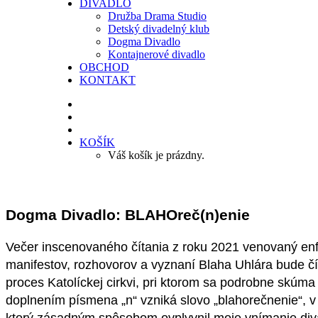
DIVADLO
Družba Drama Studio
Detský divadelný klub
Dogma Divadlo
Kontajnerové divadlo
OBCHOD
KONTAKT
KOŠÍK
Váš košík je prázdny.
Dogma Divadlo: BLAHOreč(n)enie
Večer inscenovaného čítania z roku 2021 venovaný enfa
manifestov, rozhovorov a vyznaní Blaha Uhlára bude čít
proces Katolíckej cirkvi, pri ktorom sa podrobne skúma
doplnením písmena „n“ vzniká slovo „blahorečnenie“, v