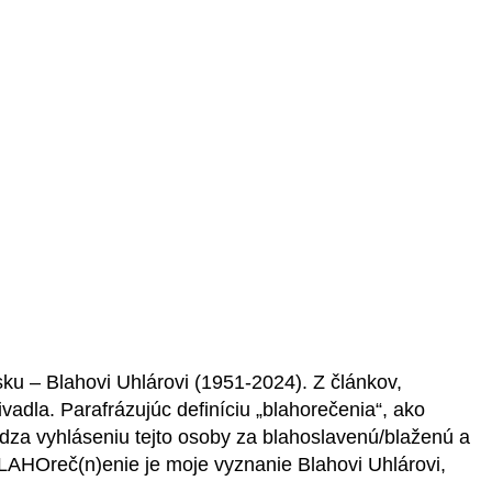
ku – Blahovi Uhlárovi (1951-2024). Z článkov,
adla. Parafrázujúc definíciu „blahorečenia“, ako
hádza vyhláseniu tejto osoby za blahoslavenú/blaženú a
LAHOreč(n)enie je moje vyznanie Blahovi Uhlárovi,