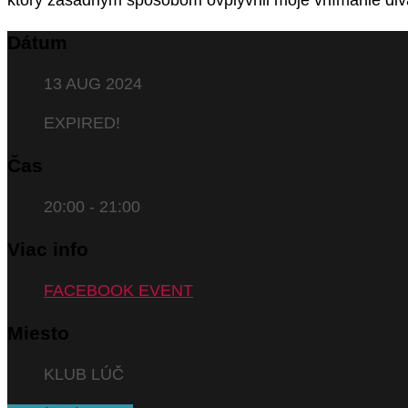
ktorý zásadným spôsobom ovplyvnil moje vnímanie divad
Dátum
13 AUG 2024
EXPIRED!
Čas
20:00 - 21:00
Viac info
FACEBOOK EVENT
Miesto
KLUB LÚČ