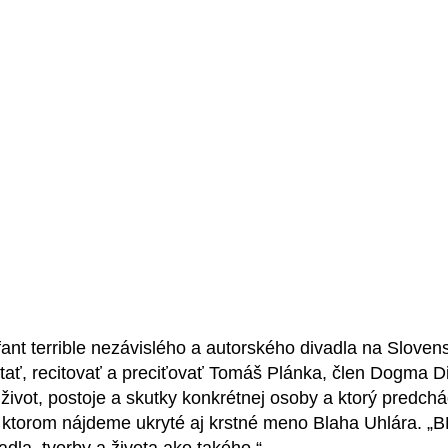
nt terrible nezávislého a autorského divadla na Slovens
ať, recitovať a preciťovať Tomáš Plánka, člen Dogma Div
 život, postoje a skutky konkrétnej osoby a ktorý predc
 ktorom nájdeme ukryté aj krstné meno Blaha Uhlára. „B