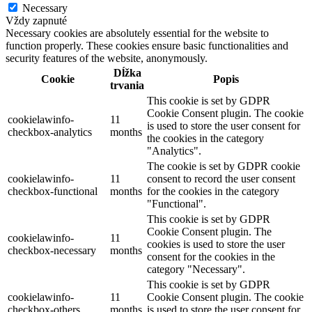
Necessary
Vždy zapnuté
Necessary cookies are absolutely essential for the website to
function properly. These cookies ensure basic functionalities and
security features of the website, anonymously.
Dĺžka
Cookie
Popis
trvania
This cookie is set by GDPR
Cookie Consent plugin. The cookie
cookielawinfo-
11
is used to store the user consent for
checkbox-analytics
months
the cookies in the category
"Analytics".
The cookie is set by GDPR cookie
cookielawinfo-
11
consent to record the user consent
checkbox-functional
months
for the cookies in the category
"Functional".
This cookie is set by GDPR
Cookie Consent plugin. The
cookielawinfo-
11
cookies is used to store the user
checkbox-necessary
months
consent for the cookies in the
category "Necessary".
This cookie is set by GDPR
cookielawinfo-
11
Cookie Consent plugin. The cookie
checkbox-others
months
is used to store the user consent for