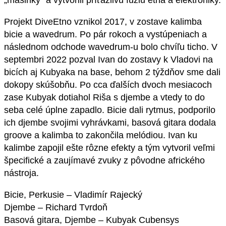
„mašinky“ a vytvorili príťažlivú fúziu etna a elektroniky.
Projekt DiveEtno vznikol 2017, v zostave kalimba
bicie a wavedrum. Po pár rokoch a vystúpeniach a
následnom odchode wavedrum-u bolo chvíľu ticho. V
septembri 2022 pozval Ivan do zostavy k Vladovi na
bicích aj Kubyaka na base, behom 2 týždňov sme dali
dokopy skúšobňu. Po cca ďalších dvoch mesiacoch
zase Kubyak dotiahol Riša s djembe a vtedy to do
seba celé úplne zapadlo. Bicie dali rytmus, podporilo
ich djembe svojimi vyhrávkami, basová gitara dodala
groove a kalimba to zakončila melódiou. Ivan ku
kalimbe zapojil ešte rôzne efekty a tým vytvoril veľmi
špecifické a zaujímavé zvuky z pôvodne afrického
nástroja.
Bicie, Perkusie – Vladimír Rajecký
Djembe – Richard Tvrdoň
Basová gitara, Djembe – Kubyak Cubensys