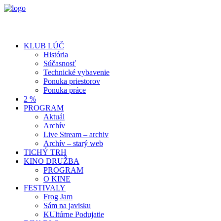
KLUB LÚČ
História
Súčasnosť
Technické vybavenie
Ponuka priestorov
Ponuka práce
2 %
PROGRAM
Aktuál
Archív
Live Stream – archiv
Archív – starý web
TICHÝ TRH
KINO DRUŽBA
PROGRAM
O KINE
FESTIVALY
Frog Jam
Sám na javisku
KUltúrne Podujatie