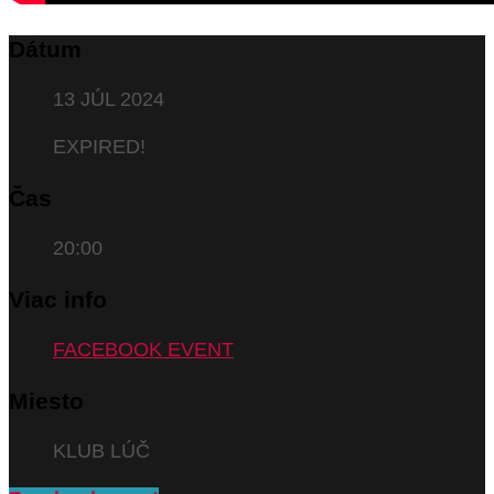
Dátum
13 JÚL 2024
EXPIRED!
Čas
20:00
Viac info
FACEBOOK EVENT
Miesto
KLUB LÚČ