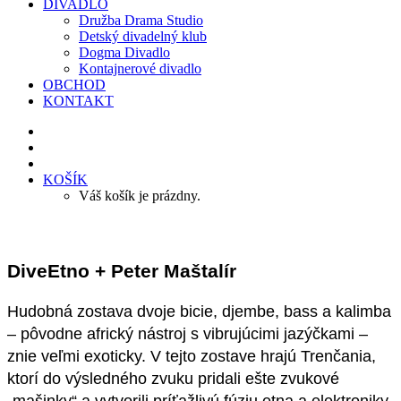
DIVADLO
Družba Drama Studio
Detský divadelný klub
Dogma Divadlo
Kontajnerové divadlo
OBCHOD
KONTAKT
KOŠÍK
Váš košík je prázdny.
DiveEtno + Peter Maštalír
Hudobná zostava dvoje bicie, djembe, bass a kalimba
– pôvodne africký nástroj s vibrujúcimi jazýčkami –
znie veľmi exoticky. V tejto zostave hrajú Trenčania,
ktorí do výsledného zvuku pridali ešte zvukové