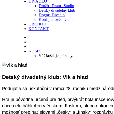
DIVADLO
Družba Drama Studio
Detský divadelný klub
Dogma Divadlo
Kontajnerové divadlo
OBCHOD
KONTAKT
KOŠÍK
Váš košík je prázdny.
Detský divadelný klub: Vlk a hlad
Podujatie sa uskutoční v rámci 28. ročníku medzinárod
Hra je pôvodne určená pre deti, prvýkrát bola insceno
chce celú bábkohru v českom, fínskom, alebo dokonca
možnosť prepínať slovami „česky“ a „fínsky“ rozprávku 