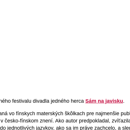
ného festivalu divadla jedného herca
Sám na javisku
.
vaná vo fínskych materských škôlkach pre najmenšie publ
 v česko-fínskom znení. Ako autor predpokladal, zvíťa
do jednotlivých jazykov, ako sa im práve zachcelo, a sl