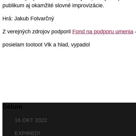
publikum aj okamžité slovné improvizácie.
Hrá: Jakub Folvarčný
Z verejných zdrojov podporil
Fond na podporu umenia
–
posielam tootoot Vlk a hlad, vypadol
Dátum
16 OKT 2022
EXPIRED!