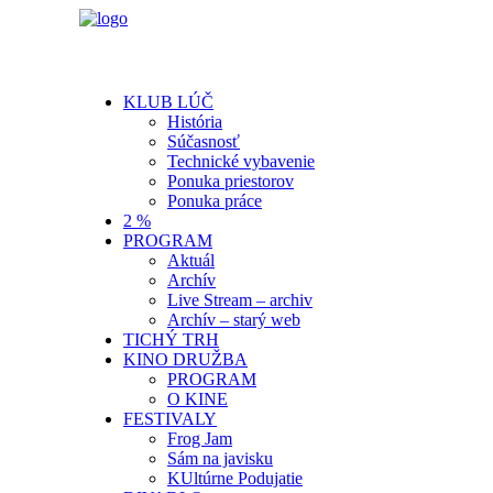
KLUB LÚČ
História
Súčasnosť
Technické vybavenie
Ponuka priestorov
Ponuka práce
2 %
PROGRAM
Aktuál
Archív
Live Stream – archiv
Archív – starý web
TICHÝ TRH
KINO DRUŽBA
PROGRAM
O KINE
FESTIVALY
Frog Jam
Sám na javisku
KUltúrne Podujatie