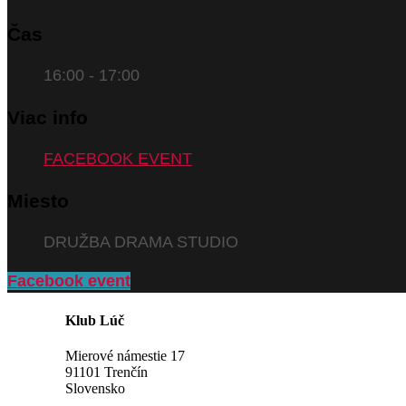
Čas
16:00 - 17:00
Viac info
FACEBOOK EVENT
Miesto
DRUŽBA DRAMA STUDIO
Facebook event
Klub Lúč
Mierové námestie 17
91101 Trenčín
Slovensko