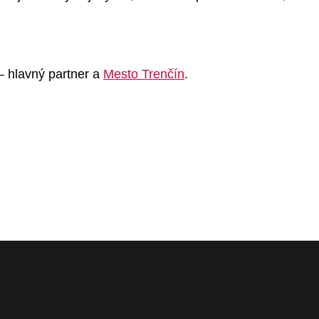
 hlavný partner a
Mesto Trenčín
.