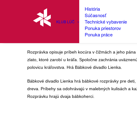
História
Súčasnosť
Technické vybavenie
KLUB LÚČ
Ponuka priestorov
Detský divadelný klub: 
Ponuka práce
Rozprávka opisuje príbeh kocúra v čižmách a jeho pána
zlato, ktoré zarobí u kráľa. Spoločne zachránia uväzne
polovicu kráľovstva. Hrá Bábkové divadlo Lienka.
Bábkové divadlo Lienka hrá bábkové rozprávky pre deti
dreva. Príbehy sa odohrávajú v malebných kulisách a kaž
Rozprávku hrajú dvaja bábkoherci.