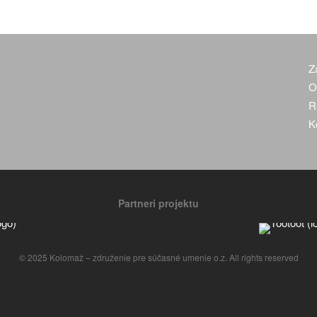
Z
O
R
K
Partneri projektu
© 2025 Kolomaž – združenie pre súčasné umenie o.z. All rights reserved