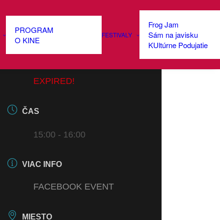
Frog Jam
PROGRAM
Sám na javisku
FESTIVALY
DÁTUM
O KINE
KUltúrne Podujatie
12 MAR 2023
EXPIRED!
ČAS
15:00 - 16:00
VIAC INFO
FACEBOOK EVENT
MIESTO