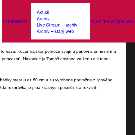
Aktuál
Archív
2 %
PROGRAM
TICHÝ TRH
KINO DRUŽBA
Live Stream – archiv
Kocúr v čižmách
Archív – starý web
 Tomáša. Kocúr najskôr pomôže svojmu pánovi a prinesie mu
nú princeznú. Nakoniec ju Tomáš dostane za ženu a k tomu
, bábky merajú až 80 cm a sú vyrobené prevažne z lipového
dá rozprávka je plná krásnych pesničiek a rekvizít.