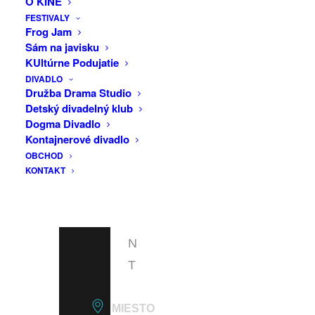
O KINE
F
Basildonu. Tiež nezabudneme na kapely
FESTIVALY
A
Frog Jam
pribuzné k DM ako sú Oceán, Shalom,
Sám na javisku
C
Camouflage, Erasure a na ďalšie zvučné
KUltúrne Podujatie
mená synthpopu a hudobnej éry new
E
DIVADLO
wave.
B
Družba Drama Studio
Detský divadelný klub
O
https://www.facebook.com/djskodis
Dogma Divadlo
O
Kontajnerové divadlo
Vstupenky na mieste: 7,- EUR
OBCHOD
K
KONTAKT
E
V
E
N
T
MIESTO