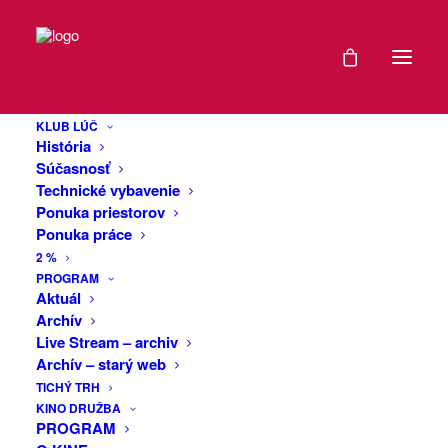
DÁTUM
Depeche party by
14
Dj Škodis
KLUB LÚČ
DEC
História
2024
Súčasnosť
Technické vybavenie
Black party v štýle Depeche Mode, zahrá
Ponuka priestorov
EXPIRED!
DJ Škodis (your personal dj), ktorý je
Ponuka práce
známy u väčšiny fanúšikov skupiny
2 %
Depeche Mode u nás ako fanúšik a dj,
ČAS
PROGRAM
ktorý sa špecializuje na organizovanie
Aktuál
Archív
“depešáckych” stretnutí a na hranie na
20:00
Live Stream – archiv
DM eventoch po celom Slovensku a
Archív – starý web
bližšom zahraničí. Párty bude podporená
VIAC
TICHÝ TRH
videoprojekciou a budete na nej počuť
KINO DRUŽBA
INFO
ako nové, tak aj staršie overené hity
PROGRAM
Vašej obľúbenej kapely z anglického