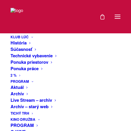
DÁTUM
Denis Kelly: DNA
21
– ZRUŠENÉ
KLUB LÚČ
SEP
História
2022
Súčasnosť
Technické vybavenie
Predstavenie je zo zdravotných
Ponuka priestorov
EXPIRED!
dôvodov ZRUŠENÉ! O náhradnom
Ponuka práce
termíne Vás budeme informovať.
2 %
Ďakujeme za pochopenie
ČAS
PROGRAM
Aktuál
Súkromné konzervatórium Dezidera
Archív
19:00
Live Stream – archiv
Kardoša Topoľčany uvádza: Denis Kelly:
-
Archív – starý web
DNA.
20:00
TICHÝ TRH
KINO DRUŽBA
Dennis Kelly je medzinárodne uznávaný
PROGRAM
dramatik. Napísal množstvo divadelných
VIAC