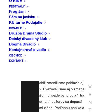
O KINE
hier (Trosky, Po konci, Láska a peniaze,
INFO
FESTIVALY
Siroty, Bohovia plačú…) a získal veľa
Frog Jam
prestížnych ocenení. Nemecký časopis
Sám na javisku
F
KUltúrne Podujatie
Theater heute ho vyhlásil v roku 2009 za
A
DIVADLO
najlepšieho zahraničného autora.
C
Družba Drama Studio
Detský divadelný klub
Divadelná hra DNA ponúka tvorcom,ale
E
Dogma Divadlo
aj interprétom veľkú mieru slobody pri
B
Kontajnerové divadlo
inscenovaní tohto atraktívneho
OBCHOD
O
textu,dokonca v ňom autor píše,že mená
KONTAKT
O
a rod postáv nie sú záväzné,možno ich
prispôsobiť potrebám inscenátorov. A to
K
sme aj urobili. Do veľkej miery sme si
E
text prispôsobili,zmenili sme pohlavie aj
V
počet postáv. Uvažovali sme aj o zmene
E
názvu. V našom prípade by to bola “Hra
O sud”. Skupina tínedžerov sa dopustí
N
niečoho veľmi zlého. Podľahnú panike a
T