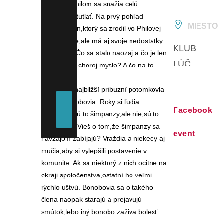
na čele s Philom sa snažia celú
záležitosť ututlať. Na prvý pohľad
MIESTO
výborný plán,ktorý sa zrodil vo Philovej
chorej hlave,ale má aj svoje nedostatky.
KLUB
Alebo nie? Čo sa stalo naozaj a čo je len
LÚČ
výplod jeho chorej mysle? A čo na to
Lea?
Lea : Naši najbližší príbuzní potomkovia
sú vraj bonobovia. Roky si ľudia
Facebook
mysleli,že sú to šimpanzy,ale nie,sú to
bonobovia. Vieš o tom,že šimpanzy sa
event
navzájom zabíjajú? Vraždia a niekedy aj
mučia,aby si vylepšili postavenie v
komunite. Ak sa niektorý z nich ocitne na
okraji spoločenstva,ostatní ho veľmi
rýchlo uštvú. Bonobovia sa o takého
člena naopak starajú a prejavujú
smútok,lebo iný bonobo zaživa bolesť.