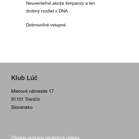
Neuveriteľné,akože šimpanzy a len
drobný rozdiel v DNA.
Dobrovoľné vstupné
Klub Lúč
Mierové námestie 17
91101 Trenčín
Slovensko
Zásady ochrany osobných údajov