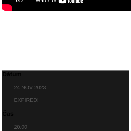
Dátum
24 NOV 2023
EXPIRED!
Čas
20:00