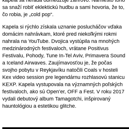
kapela sa nerada obmedzuje žánrovo. Namiesto toho
sa snaží robiť eklektickú hudbu a sami hovoria, že to,
čo robia, je „cold pop“.
Kapela si rýchlo získala uznanie poslucháčov vďaka
domácim nahrávkam, ktoré pred niekoľkými rokmi
nahrala na YouTube. Dvojica vystúpila na mnohých
medzinárodných festivaloch, vrátane Positivus
Festivalu, Pohody, Tune In-Tel Aviv, Primavera Sound
a Iceland Airwaves. Zaujímavosťou je, že počas
svojho pobytu v Reykjavíku natočili Coals v hosteli
Kex video session pre legendárnu rozhlasovú stanicu
KEXP. Kapela vystupovala na významných poľských
festivaloch, ako sú Open’er, OFF a Fest. V roku 2017
vydali debutový album Tamagotchi, inšpirovaný
hauntológiou a estetikou glitche.