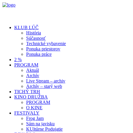
KLUB LÚČ
História
Súčasnosť
Technické vybavenie
Ponuka priestorov
Ponuka práce
2 %
PROGRAM
Aktuál
Archív
Live Stream – archiv
Archív – starý web
TICHÝ TRH
KINO DRUŽBA
PROGRAM
O KINE
FESTIVALY
Frog Jam
Sám na javisku
KUltúrne Podujatie