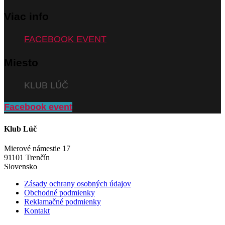
Viac info
FACEBOOK EVENT
Miesto
KLUB LÚČ
Facebook event
Klub Lúč
Mierové námestie 17
91101 Trenčín
Slovensko
Zásady ochrany osobných údajov
Obchodné podmienky
Reklamačné podmienky
Kontakt