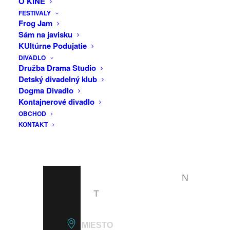
O KINE
F
milovník Latinskej Ameriky.
FESTIVALY
A
Frog Jam
https://michalhertlik.com/
Sám na javisku
C
KUltúrne Podujatie
E
DIVADLO
B
Družba Drama Studio
Detský divadelný klub
O
Dogma Divadlo
O
Kontajnerové divadlo
OBCHOD
K
KONTAKT
E
V
E
N
T
MIESTO