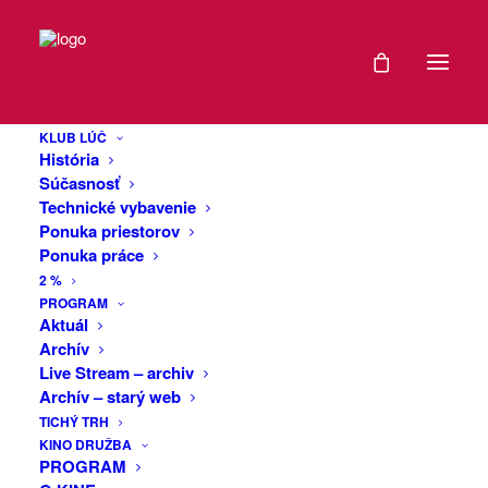
DÁTUM
Cestovateľská
22
prednáška:
KLUB LÚČ
MÁJ
História
Ekvádor a
2025
Súčasnosť
Technické vybavenie
Galapágy
Ponuka priestorov
EXPIRED!
Ponuka práce
2 %
Prednáška Michala Hertlíka o krajine
ČAS
PROGRAM
Aktuál
Indiánov, diablov, endemitov a
Archív
18:00
kakaa. Štyri regióny plné rozmanitosti a
Live Stream – archiv
odlišností.
Archív – starý web
VIAC
TICHÝ TRH
Michal Hertlík je cestovateľ, fotograf,
KINO DRUŽBA
INFO
dobrodruh, dokumentarista, španielčinár,
PROGRAM
sprievodca, zberateľ, prednášajúci,