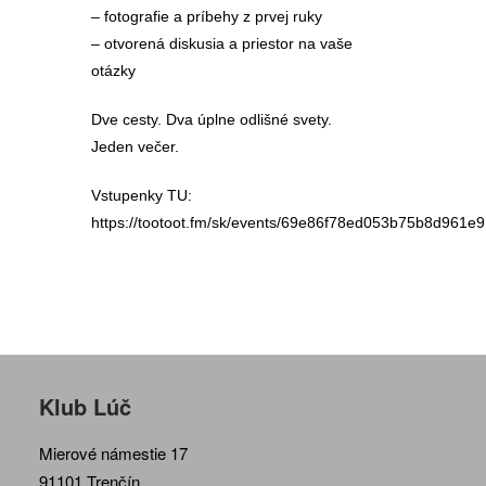
– fotografie a príbehy z prvej ruky
– otvorená diskusia a priestor na vaše
otázky
Dve cesty. Dva úplne odlišné svety.
Jeden večer.
Vstupenky TU:
https://tootoot.fm/sk/events/69e86f78ed053b75b8d961e9
Klub Lúč
Mierové námestie 17
91101 Trenčín