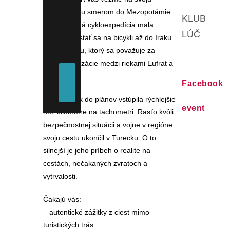
cyklovýpravu smerom do Mezopotámie.
KLUB
Dobrodružná cykloexpedícia mala
LÚČ
ambíciu dostať sa na bicykli až do Iraku
– do regiónu, ktorý sa považuje za
kolísku civilizácie medzi riekami Eufrat a
Tigris.
Facebook
Realita však do plánov vstúpila rýchlejšie
event
než kilometre na tachometri. Rasťo kvôli
bezpečnostnej situácii a vojne v regióne
svoju cestu ukončil v Turecku. O to
silnejší je jeho príbeh o realite na
cestách, nečakaných zvratoch a
vytrvalosti.
Čakajú vás:
– autentické zážitky z ciest mimo
turistických trás