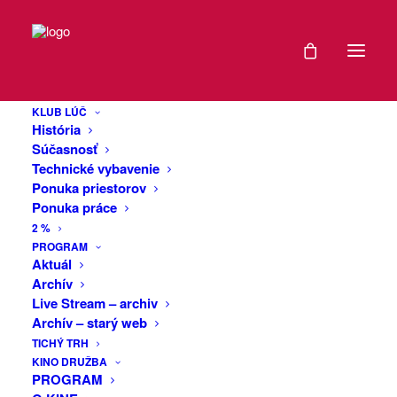
DÁTUM
Cestokino: Rasťo
17
Ekkert & Jožo
KLUB LÚČ
JÚN
História
Terem :
2026
Súčasnosť
Technické vybavenie
Mezopotámia na
Ponuka priestorov
EXPIRED!
Ponuka práce
bicykli a
2 %
ČAS
Mongolsko na
PROGRAM
Aktuál
soboch
Archív
18:00
Live Stream – archiv
Archív – starý web
VIAC
Zaži večer plný autentických príbehov z
TICHÝ TRH
KINO DRUŽBA
INFO
ciest, ktoré sa ani náhodou nepodobajú
PROGRAM
na bežné dovolenky.