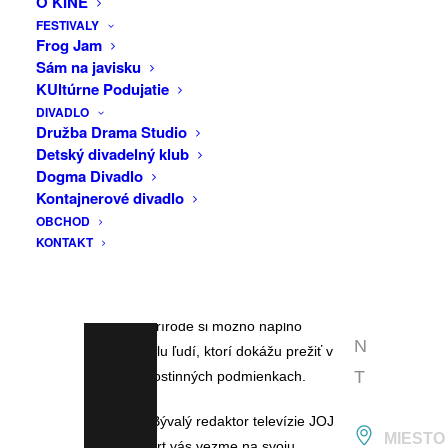
O KINE
F
FESTIVALY
Od 18.00: Jazdil už niekto z vás na
A
Frog Jam
sobovi? Prípadne z neho spadol do
Sám na javisku
C
rieky? O netradičnej expedícii
KUltúrne Podujatie
E
porozpráva Jožo Terem – srdcom i
DIVADLO
B
Družba Drama Studio
povolaním dobrodruh, zakladateľ
Detský divadelný klub
cestovateľského portálu Dobrodruh.sk.
O
Dogma Divadlo
O
Kontajnerové divadlo
Kmeň Catánov, poslední jazdci na
OBCHOD
K
soboch v Mongolsku, žije v izolovanej
KONTAKT
oblasti tajgy – na miestach, kam nevedú
E
cesty pre autá a dostať sa tam dá iba na
V
koňoch. V nádhernej, no drsnej
E
severskej prírode si možno naplno
N
uvedomiť silu ľudí, ktorí dokážu prežiť v
T
takých nehostinných podmienkach.
Od 19.30: Bývalý redaktor televízie JOJ
MIESTO
Rasťo Ekkert vás vezme na svoju