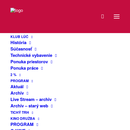
DÁTUM
ČAD + DOOMAS
24
+ PATRIARCHA
KLUB LÚČ
FEB
História
2023
Súčasnosť
Technické vybavenie
Naši bratia HYPNOS nám oznámili
Ponuka priestorov
EXPIRED!
COVID v ich radách a tak sme povolali
Ponuka práce
headlinera rovnakej velkosti a to
2 %
medveďov ČAD, ktorí spoločne s
ČAS
PROGRAM
DOOMAS a PATRIARCHA zahrajú v
Aktuál
Archív
klube Lúč.
19:00
Live Stream – archiv
-
Archív – starý web
23:30
TICHÝ TRH
KINO DRUŽBA
PROGRAM
VIAC