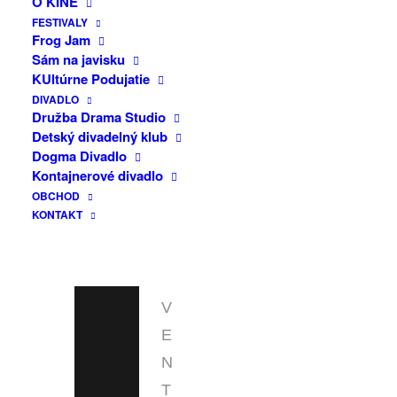
O KINE
INFO
FESTIVALY
Frog Jam
Sám na javisku
F
KUltúrne Podujatie
A
DIVADLO
C
Družba Drama Studio
Detský divadelný klub
E
Dogma Divadlo
B
Kontajnerové divadlo
OBCHOD
O
KONTAKT
O
K
E
V
E
N
T