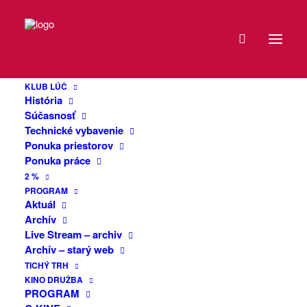
DÁTUM
Burza vinylových
12
platní
KLUB LÚČ
FEB
História
2025
Súčasnosť
Technické vybavenie
Pozývame Vás na hudobnú burzu
Ponuka priestorov
EXPIRED!
vinylových platní (ale aj CD,MC,
Ponuka práce
hudobných kníh, plagátov či iných
2 %
hudobných memorabílii). Bude tu možné
ČAS
PROGRAM
predať, kúpiť prípadne aj vymeniť
Aktuál
Archív
čokoľvek z uvedeného. Širokú ponuku
15:30
Live Stream – archiv
použitých LP bude dopĺňať taktiež aj
Archív – starý web
slušný výber nových nehraných kúskov
MIESTO
TICHÝ TRH
najmä z oblastí ako
KINO DRUŽBA
alternative/indie/punk
PROGRAM
KLUB
rock/hardcore/metal.