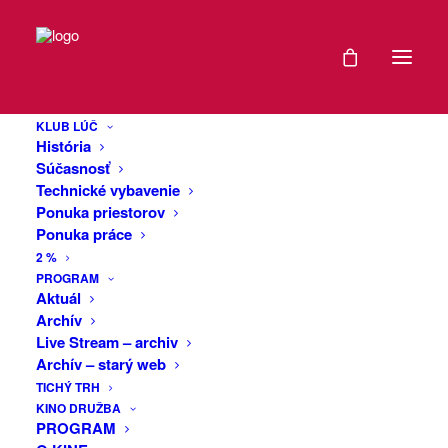
DÁTUM
Burza vinylových
11
platní
KLUB LÚČ
DEC
História
2024
Súčasnosť
Technické vybavenie
Pozývame Vás na hudobnú burzu
Ponuka priestorov
EXPIRED!
vinylových platní (ale aj CD,MC,
Ponuka práce
hudobných kníh, plagátov či iných
2 %
hudobných memorabílii). Bude tu možné
ČAS
PROGRAM
predať, kúpiť prípadne aj vymeniť
Aktuál
Archív
čokoľvek z uvedeného. Širokú ponuku
15:30
Live Stream – archiv
použitých LP bude dopĺňať taktiež aj
Archív – starý web
slušný výber nových nehraných kúskov
MIESTO
TICHÝ TRH
najmä z oblastí ako
KINO DRUŽBA
alternative/indie/punk
PROGRAM
KLUB
rock/hardcore/metal.