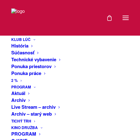
DÁTUM
Burza vinylových
13
platní
KLUB LÚČ
MÁJ
História
2026
Súčasnosť
Technické vybavenie
Pozývame Vás na hudobnú burzu
Ponuka priestorov
EXPIRED!
vinylových platní (ale aj CD,MC,
Ponuka práce
hudobných kníh, plagátov či iných
2 %
hudobných memorabílii). Bude tu možné
ČAS
PROGRAM
predať, kúpiť prípadne aj vymeniť
Aktuál
Archív
čokoľvek z uvedeného. Širokú ponuku
15:30
Live Stream – archiv
použitých LP bude dopĺňať taktiež aj
Archív – starý web
slušný výber nových nehraných kúskov
MIESTO
TICHÝ TRH
najmä z oblastí ako
KINO DRUŽBA
alternative/indie/punk
PROGRAM
KLUB
rock/hardcore/metal.