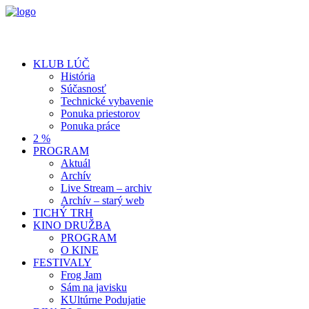
KLUB LÚČ
História
Súčasnosť
Technické vybavenie
Ponuka priestorov
Ponuka práce
2 %
PROGRAM
Aktuál
Archív
Live Stream – archiv
Archív – starý web
TICHÝ TRH
KINO DRUŽBA
PROGRAM
O KINE
FESTIVALY
Frog Jam
Sám na javisku
KUltúrne Podujatie