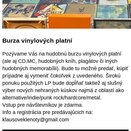
Burza vinylových platní
Pozývame Vás na hudobnú burzu vinylových platní
(ale aj CD,MC, hudobných kníh, plagátov či iných
hudobných memorabílii). Bude tu možné predať, kúpiť
prípadne aj vymeniť čokoľvek z uvedeného. Širokú
ponuku použitých LP bude dopĺňať taktiež aj slušný
výber nových nehraných kúskov najmä z oblastí ako
alternative/indie/punk rock/hardcore/metal.
Vstup pre návštevníkov je zdarma.
Info a registrácia pre predávajúcich na:
klausoveklenoty@gmail.com