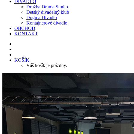
DIVADLO
Družba Drama Studio
Detský divadelný klub
Dogma Divadlo
Kontajnerové divadlo
OBCHOD
KONTAKT
KOŠÍK
Váš košík je prázdny.