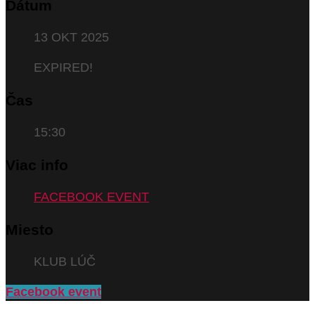
Dátum
13 OKT 2025
EXPIRED!
Čas
15:30
Viac info
FACEBOOK EVENT
Miesto
KLUB LÚČ
Facebook event