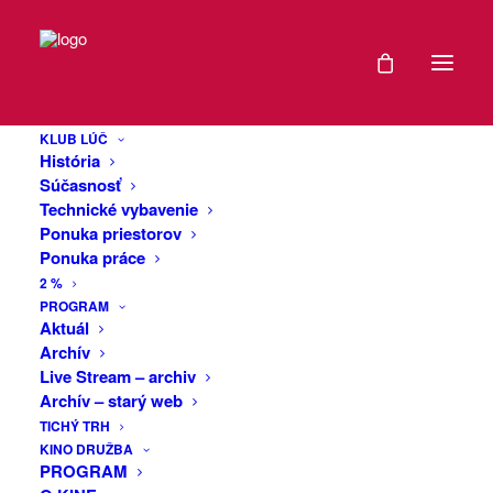
DÁTUM
Burlesque show
02
// ZRUŠENÉ
KLUB LÚČ
MÁJ
História
2025
Súčasnosť
Technické vybavenie
Z technických príčin je vystúpenie
Ponuka priestorov
EXPIRED!
presunuté na 24.10. 2025. Zakúpené
Ponuka práce
vstupenky platia. Ak si prajete
2 %
vstupenky refundovať, píšte na
ČAS
PROGRAM
support@tootoot.fm.
Aktuál
Archív
Ďakujeme za pochopenie.
19:00
Live Stream – archiv
Archív – starý web
Pozývame Vás na pokračovanie
VIAC
TICHÝ TRH
úspešného a nezabudnuteľného večera
KINO DRUŽBA
INFO
plného elegancie, humoru a zvodných
PROGRAM
vystúpení!