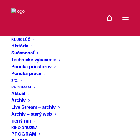
DÁTUM
Blame Your
04
Genes (SK) +
KLUB LÚČ
APR
História
WHITHE (SK):
2025
Súčasnosť
Technické vybavenie
live and dj set
Ponuka priestorov
EXPIRED!
Ponuka práce
2 %
BLAME YOUR GENES
ČAS
PROGRAM
Aktuál
Blame Your Genes patrí medzi
Archív
najuznávanejších elektronických
20:00
Live Stream – archiv
producentov na slovenskej hudobnej
Archív – starý web
scéne. Vo svojej tvorbe spája dynamický
VIAC
TICHÝ TRH
house a techno zvuk s občasnými
KINO DRUŽBA
INFO
breakbeatovými prvkami a bohatými
PROGRAM
analógovými synťákmi. Jeho inšpiráciou