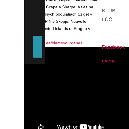
sú Pohoda, Grape a Sharpe, a tiež na
KLUB
medzinárodných podujatiach Sziget v
LÚČ
Maďarsku, PIN v Skopje, Nouvelle
Prague a United Islands of Prague v
Česku.
https://linktr.ee/blameyourgenes
Facebook
event