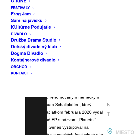
O KINE
F
bola najmä raná tvorba elektronických
FESTIVALY
A
Frog Jam
projektov z 90. rokov, ako sú Chemical
Sám na javisku
C
Brothers, Underworld, Leftfield či Orbital.
KUltúrne Podujatie
E
Jeho EP „Skins“ získalo v roku 2023
DIVADLO
ocenenie Radio_Head Award za najlepší
B
Družba Drama Studio
album v kategórii elektronická hudba.
Detský divadelný klub
O
Slovenskú scénu zaujal už predtým
Dogma Divadlo
O
Kontajnerové divadlo
rozmanitosťou a vyzretosťou svojho
OBCHOD
K
debutového EP „Liquid White“, ktoré
KONTAKT
obsahuje päť skladieb a dostalo sa na
E
shortlist Rádiohláv v kategórii Objav
V
roka. V decembri 2019 vydal singel
E
„Limbo“ pod renomovaným nemeckým
N
labelom Traum Schallplatten, ktorý
následne začiatkom februára 2020 vydal
T
aj jeho druhé EP s názvom „Planets.“
Blame Your Genes vystupoval na
MIESTO
významných slovenských festivaloch ako