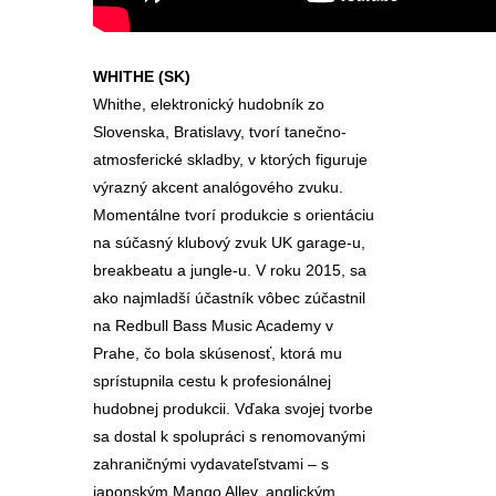
WHITHE (SK)
Whithe, elektronický hudobník zo
Slovenska, Bratislavy, tvorí tanečno-
atmosferické skladby, v ktorých figuruje
výrazný akcent analógového zvuku.
Momentálne tvorí produkcie s orientáciu
na súčasný klubový zvuk UK garage-u,
breakbeatu a jungle-u. V roku 2015, sa
ako najmladší účastník vôbec zúčastnil
na Redbull Bass Music Academy v
Prahe, čo bola skúsenosť, ktorá mu
sprístupnila cestu k profesionálnej
hudobnej produkcii. Vďaka svojej tvorbe
sa dostal k spolupráci s renomovanými
zahraničnými vydavateľstvami – s
japonským Mango Alley, anglickým