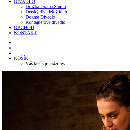
DIVADLO
Družba Drama Studio
Detský divadelný klub
Dogma Divadlo
Kontajnerové divadlo
OBCHOD
KONTAKT
KOŠÍK
Váš košík je prázdny.