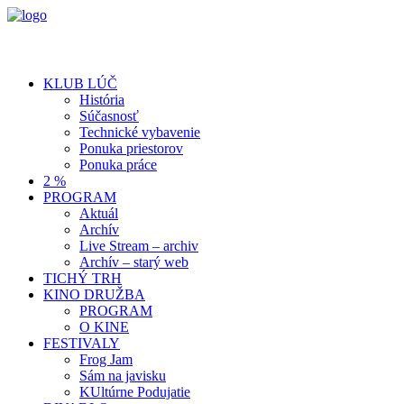
KLUB LÚČ
História
Súčasnosť
Technické vybavenie
Ponuka priestorov
Ponuka práce
2 %
PROGRAM
Aktuál
Archív
Live Stream – archiv
Archív – starý web
TICHÝ TRH
KINO DRUŽBA
PROGRAM
O KINE
FESTIVALY
Frog Jam
Sám na javisku
KUltúrne Podujatie