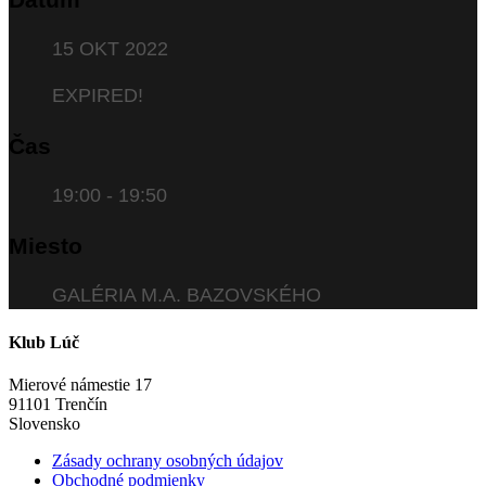
15 OKT 2022
EXPIRED!
Čas
19:00 - 19:50
Miesto
GALÉRIA M.A. BAZOVSKÉHO
Klub Lúč
Mierové námestie 17
91101 Trenčín
Slovensko
Zásady ochrany osobných údajov
Obchodné podmienky