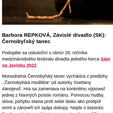
Barbora REPKOVÁ, Závislé divadlo (SK):
Černobyľský tanec
Podujatie sa uskutoční v rámci 28. ročníka
medzinárodného festivalu divadla jedného herca
Sám
na Javisku 2022
Monodráma Černobyľský tanec vychádza z predlohy
,,Černobyľská modlitba“ od autorky Svetlany
Alexijevič. Hra sa zameriava na konkrétnu výpoveď
jednej z hlavných postáv románu. Pomocou hudby,
slova, pohybu stavia proti sebe lásku ako protipól
smrti a zároveň ich spája dokopy. Nejde o klasickú