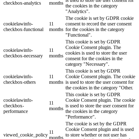
is used to store the user consent for
checkbox-analytics
months
the cookies in the category
"Analytics".
The cookie is set by GDPR cookie
cookielawinfo-
11
consent to record the user consent
checkbox-functional
months
for the cookies in the category
"Functional".
This cookie is set by GDPR
Cookie Consent plugin. The
cookielawinfo-
11
cookies is used to store the user
checkbox-necessary
months
consent for the cookies in the
category "Necessary".
This cookie is set by GDPR
cookielawinfo-
11
Cookie Consent plugin. The cookie
checkbox-others
months
is used to store the user consent for
the cookies in the category "Other.
This cookie is set by GDPR
cookielawinfo-
Cookie Consent plugin. The cookie
11
checkbox-
is used to store the user consent for
months
performance
the cookies in the category
"Performance".
The cookie is set by the GDPR
Cookie Consent plugin and is used
11
viewed_cookie_policy
to store whether or not user has
months