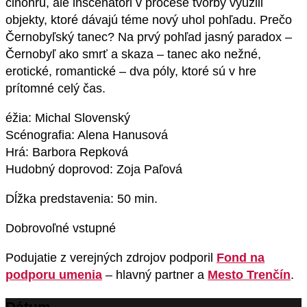
činohru, ale inscenátori v procese tvorby využili
objekty, ktoré dávajú téme nový uhol pohľadu. Prečo
Černobyľský tanec? Na prvý pohľad jasný paradox –
Černobyľ ako smrť a skaza – tanec ako nežné,
erotické, romantické – dva póly, ktoré sú v hre
prítomné celý čas.
éžia: Michal Slovenský
Scénografia: Alena Hanusová
Hrá: Barbora Repková
Hudobný doprovod: Zoja Paľová
Dĺžka predstavenia: 50 min.
Dobrovoľné vstupné
Podujatie z verejných zdrojov podporil
Fond na
podporu umenia
– hlavný partner a
Mesto Trenčín
.
Dátum