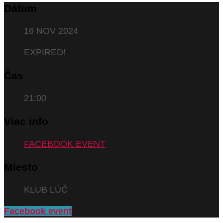
Dátum
16 NOV 2024
EXPIRED!
Čas
21:00
Viac info
FACEBOOK EVENT
Miesto
KLUB LÚČ
Facebook event