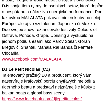
music, reggae a world music. Dvojica slovenských
DJs spája tieto rytmy do osobitých setov, ktoré dopĺňa
o nespútanú a nákazlivo energickú performance. Pod
taktovkou MALALATA pulzovali nielen kluby po celej
Európe, ale aj vo vzdialenom Japonsku či Mexiku.
Duo svojou show roztancovalo festivaly Colours of
Ostrava, Pohoda, Grape, Uprising a vystúpilo na
jednom pódiu s esami ako Parov Stelar, Goran
Bregović, Shantel, Mahala Rai Banda či Fanfare
Ciocarlia.
www.facebook.com/MALALATA
DJ Le Petit Nicolas (CZ)
Talentovaný pražský DJ a producent, ktorý vám
naservíruje kráľovskú porciu chytľavých melódií a
úderného beatu a predstaví nejznámejšie kúsky z
balkan beats a global bass scény.
https://www.facebook.com/djlepetitnicolas/