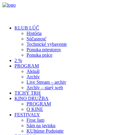
KLUB LÚČ
História
Súčasnosť
Technické vybavenie
Ponuka priestorov
Ponuka práce
2 %
PROGRAM
Aktuál
Archív
Live Stream – archiv
Archív – starý web
TICHÝ TRH
KINO DRUŽBA
PROGRAM
O KINE
FESTIVALY
Frog Jam
Sám na javisku
KUltúrne Podujatie