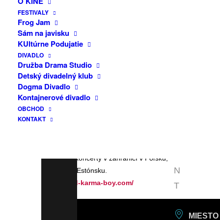
O KINE
F
prostredia, kde vznikali,či už ide o
FESTIVALY
A
Frog Jam
oceánsku hmlu, nočnú samotu alebo
Sám na javisku
C
zážitky kapely z posledných rokov. Bad
KUltúrne Podujatie
E
Karma Boy sú Juraj Marikovič, Adela
DIVADLO
Tihláriková, Martin Zaujec, Alan Prekop a
B
Družba Drama Studio
Roman Lauko. Na scéne pôsobia už viac
Detský divadelný klub
O
ako 10 rokov. Známi sú svojou alt-
Dogma Divadlo
O
Kontajnerové divadlo
popovou tvorbou a precízne
OBCHOD
K
poskladanými aranžmánmi, kde
KONTAKT
ústrednú rolu hrá pesničkový nápad.
E
Majú za sebou účinkovanie na
V
festivaloch Grape, Pohoda, Colours of
E
Ostrava aj koncerty v zahraničí v Poľsku,
N
Lotyšsku a Estónsku.
https://bad-karma-boy.com/
T
MIESTO