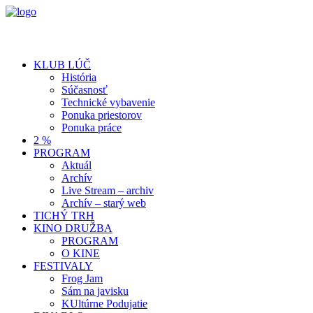
KLUB LÚČ
História
Súčasnosť
Technické vybavenie
Ponuka priestorov
Ponuka práce
2 %
PROGRAM
Aktuál
Archív
Live Stream – archiv
Archív – starý web
TICHÝ TRH
KINO DRUŽBA
PROGRAM
O KINE
FESTIVALY
Frog Jam
Sám na javisku
KUltúrne Podujatie