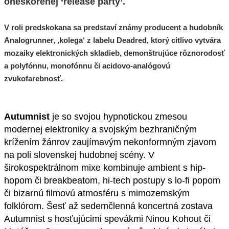
oneskorenej ‘release party’.
V roli predskokana sa predstaví známy producent a hudobník
Analogrunner, ‚kolega‘ z labelu Deadred, ktorý citlivo vytvára
mozaiky elektronických skladieb, demonštrujúce rôznorodosť
a polyfónnu, monofónnu či acidovo-analógovú
zvukofarebnosť.
Autumnist
je so svojou hypnotickou zmesou
modernej elektroniky a svojským bezhraničným
krížením žánrov zaujímavým nekonformným zjavom
na poli slovenskej hudobnej scény. V
širokospektrálnom mixe kombinuje ambient s hip-
hopom či breakbeatom, hi-tech postupy s lo-fi popom
či bizarnú filmovú atmosféru s mimozemským
folklórom. Šesť až sedemčlenná koncertná zostava
Autumnist s hosťujúcimi spevákmi Ninou Kohout či