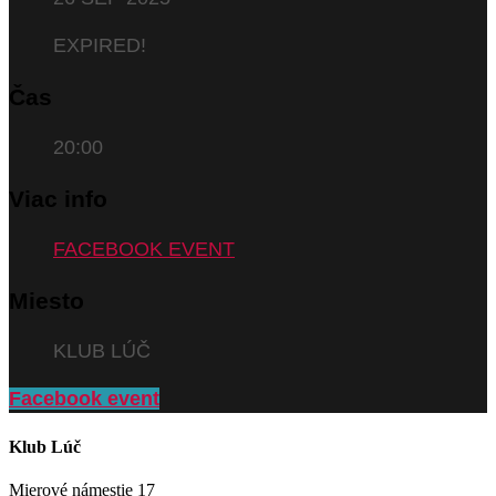
EXPIRED!
Čas
20:00
Viac info
FACEBOOK EVENT
Miesto
KLUB LÚČ
Facebook event
Klub Lúč
Mierové námestie 17