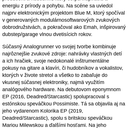
energiu z prírody a pohybu. Na scéne sa uviedol
najprv elektronickým projektom Blue M, ktorý spočíval
v generovaných modulárnosoftwarových zvukových
dobrodružstvách, a pokračoval ako Emah, inšpirovaný
dubstep/garage vlnou dvetisícich rokov.
Súčasný Analogrunner vo svojej tvorbe kombinuje
najrôznejšie zvukové zdroje: nahrávky vlastných detí
a ich hračiek, svoje nedokonalé inštrumentálne
pokusy na gitare a klavíri, či hudobníkov a vokalistov,
ktorých v živote stretol a všetko to zabaľuje do
vkusnej súčasnej elektroniky, najmä využitím
analógového hardware. Na debutovom eponymnom
EP (2016, Deadred/Starcastic) spolupracoval s
estónskou speváčkou Possimiste. Tá sa objavila aj na
jeho vydarenom Kolorika EP (2019,
Deadred/Starcastic), spolu s britskou speváčkou
Mariou Milewskou a ďalšími hosťami. Na jeho