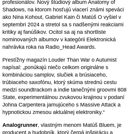
profesionálov. Nový štúdiový album Anatomy of
Shadows, na ktorom hosťujú viacerí známi speváci
ako Nina Kohout, Gabriel Kain či Matúš O vyšiel v
septembri 2024 a stretol sa s nadšenými reakciami
kritiky aj fanúšikov. Ocitol sa aj na shortliste
nominovaných albumov v kategórii Elektronická
nahrávka roka na Radio_Head Awards.
Prestížny magazín Louder Than War o Autumist
napísal: „ponúkajú niečo celkom originálne s
kombináciou samplov, slučiek a brúsiaceho,
trúbiaceho saxofónu, ktorý skúma strednú cestu
medzi soundtrackom a indie tanečnými groovmi 808
State, experimentálnou zvukovou krajinou v podaní
Johna Carpentera jamujúceho s Massive Attack a
hypnotickou zmesou aktuálnej elektroniky.“
Analogrunner
, vlastným menom Matúš Bluem, je
producent a hudobník, ktorý čerpá inšpiráciu a