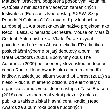
Matúšom Oravcom, podporená pôsobivými vizuálmi,
vystúpila v minulosti na viacerých zahraničných
festivaloch (Eurosonic Noordeslag, SXSW, Sziget,
Pohoda či Colours Of Ostrava atď.), v kluboch v
Európe aj USA a predskakovala naživo projektom ako
Recoil, Laika, Cinematic Orchestra, Mouse on Mars či
Coldcut. Autumnist a.k.a. Vlado Ďurajka vydal
pôvodne pod názvom Abuse niekoľko EP a kritikou i
poslucháčmi výborne prijatý debutový album The
Great Outdoors (2005). Eponymný opus The
Autumnist (2009) bol ocenený slovenskou hudobnou
cenou Radio_Head Awards ako album roka podľa
kritikov. Nasledujúci album Sound Of Unrest (2013) sa
niesol v duchu mierneho odklonu od elektroniky k
organickejšiemu zvuku. Jeho nástupca False Beacon
(2018) opäť zaznamenal veľmi priaznivý ohlas u
publika a takisto získal hlavnú cenu Radio_Head
Awards za album roka podľa hudobných