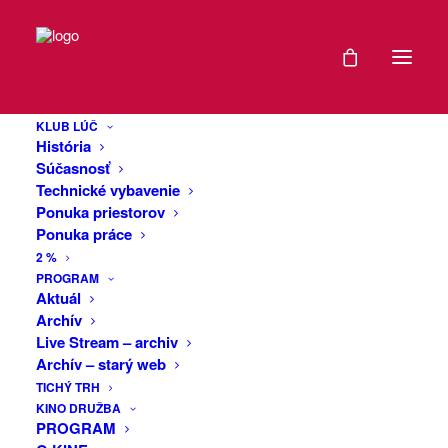
DÁTUM
ATESTAI: Krst
07
albumu +
KLUB LÚČ
NOV
História
Landless + Romy
2025
Súčasnosť
Technické vybavenie
Ponuka priestorov
EXPIRED!
Ponuka práce
Elektronicko-rocková novinka slovenskej
2 %
scény kapela ATESTAI, ohlasuje svoj
ČAS
PROGRAM
prvý veľký koncert v Trenčíne spojený s
Aktuál
krstom debutového albumu.
Archív
20:00
Live Stream – archiv
Archív – starý web
VIAC
TICHÝ TRH
KINO DRUŽBA
INFO
PROGRAM