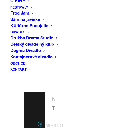
O KINE
F
FESTIVALY
A
Frog Jam
Sám na javisku
C
KUltúrne Podujatie
E
DIVADLO
B
Družba Drama Studio
Detský divadelný klub
O
Dogma Divadlo
O
Kontajnerové divadlo
OBCHOD
K
KONTAKT
E
V
E
N
T
MIESTO