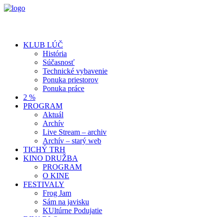
KLUB LÚČ
História
Súčasnosť
Technické vybavenie
Ponuka priestorov
Ponuka práce
2 %
PROGRAM
Aktuál
Archív
Live Stream – archiv
Archív – starý web
TICHÝ TRH
KINO DRUŽBA
PROGRAM
O KINE
FESTIVALY
Frog Jam
Sám na javisku
KUltúrne Podujatie