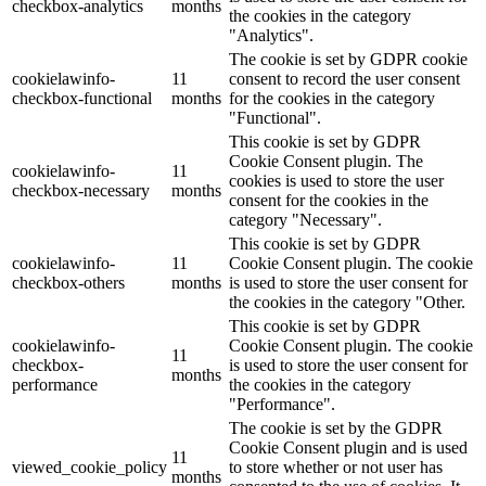
checkbox-analytics
months
the cookies in the category
"Analytics".
The cookie is set by GDPR cookie
cookielawinfo-
11
consent to record the user consent
checkbox-functional
months
for the cookies in the category
"Functional".
This cookie is set by GDPR
Cookie Consent plugin. The
cookielawinfo-
11
cookies is used to store the user
checkbox-necessary
months
consent for the cookies in the
category "Necessary".
This cookie is set by GDPR
cookielawinfo-
11
Cookie Consent plugin. The cookie
checkbox-others
months
is used to store the user consent for
the cookies in the category "Other.
This cookie is set by GDPR
cookielawinfo-
Cookie Consent plugin. The cookie
11
checkbox-
is used to store the user consent for
months
performance
the cookies in the category
"Performance".
The cookie is set by the GDPR
Cookie Consent plugin and is used
11
viewed_cookie_policy
to store whether or not user has
months