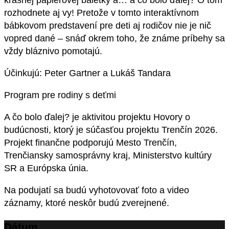
krásnej papierovej baletky a… a čo bolo ďalej? O tom
rozhodnete aj vy! Pretože v tomto interaktívnom
bábkovom predstavení pre deti aj rodičov nie je nič
vopred dané – snáď okrem toho, že známe príbehy sa
vždy bláznivo pomotajú.
Účinkujú: Peter Gartner a Lukáš Tandara
Program pre rodiny s deťmi
A čo bolo ďalej? je aktivitou projektu Hovory o
budúcnosti, ktorý je súčasťou projektu Trenčín 2026.
Projekt finančne podporujú Mesto Trenčín,
Trenčiansky samosprávny kraj, Ministerstvo kultúry
SR a Európska únia.
Na podujatí sa budú vyhotovovať foto a video
záznamy, ktoré neskôr budú zverejnené.
Dátum