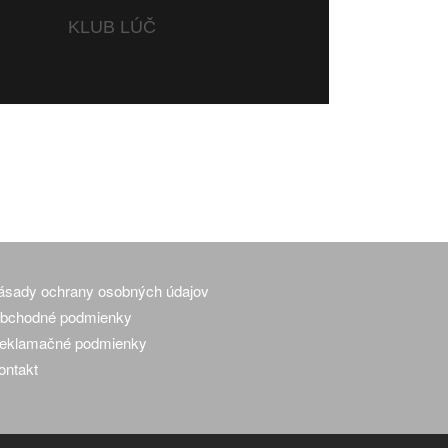
KLUB LÚČ
ásady ochrany osobných údajov
bchodné podmienky
eklamačné podmienky
ontakt