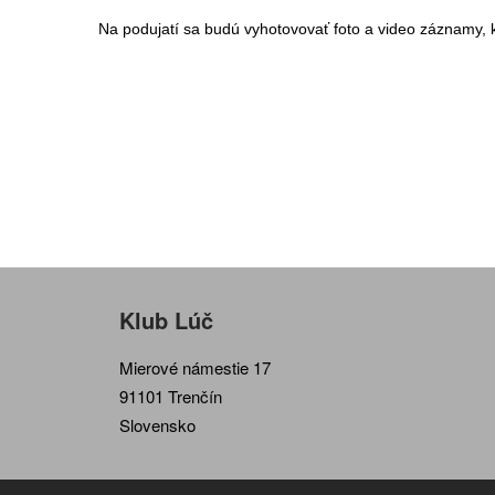
Na podujatí sa budú vyhotovovať foto a video záznamy, 
Klub Lúč
Mierové námestie 17
91101 Trenčín
Slovensko