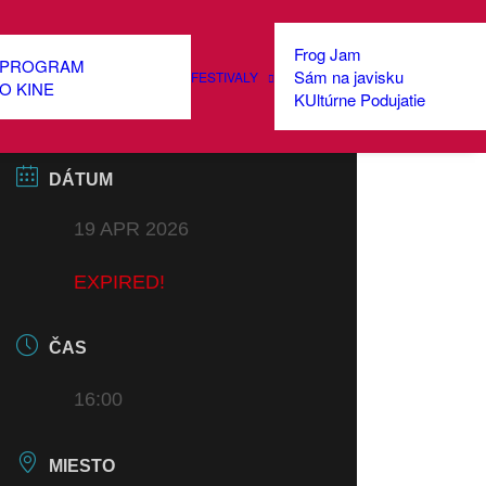
Frog Jam
PROGRAM
Sám na javisku
FESTIVALY
O KINE
KUltúrne Podujatie
DÁTUM
19 APR 2026
EXPIRED!
ČAS
16:00
MIESTO