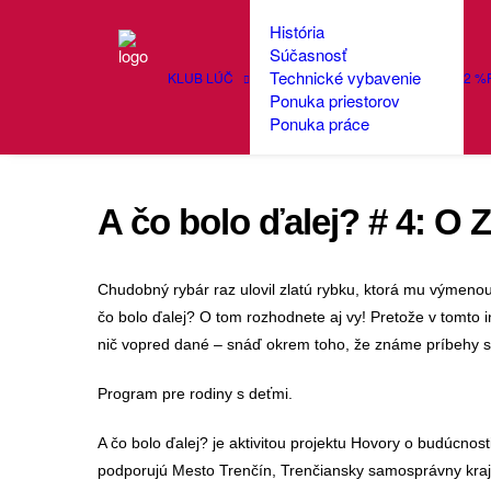
História
Súčasnosť
Technické vybavenie
KLUB LÚČ
2 %
Ponuka priestorov
Ponuka práce
A čo bolo ďalej? # 4: O Z
Chudobný rybár raz ulovil zlatú rybku, ktorá mu výmenou 
čo bolo ďalej? O tom rozhodnete aj vy! Pretože v tomto i
nič vopred dané – snáď okrem toho, že známe príbehy s
Program pre rodiny s deťmi.
A čo bolo ďalej? je aktivitou projektu Hovory o budúcnost
podporujú Mesto Trenčín, Trenčiansky samosprávny kraj,