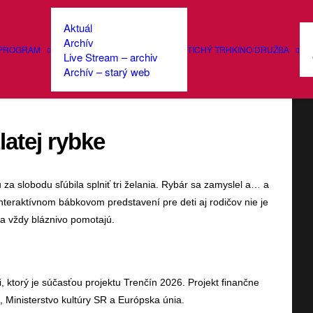
Aktuál
Archív
PROGRAM
TICHÝ TRH
KINO DRUŽBA
Live Stream – archiv
Archív – starý web
latej rybke
za slobodu sľúbila splniť tri želania. Rybár sa zamyslel a… a
nteraktívnom bábkovom predstavení pre deti aj rodičov nie je
a vždy bláznivo pomotajú.
i, ktorý je súčasťou projektu Trenčín 2026. Projekt finančne
 Ministerstvo kultúry SR a Európska únia.