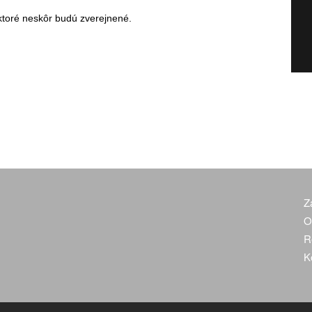
ktoré neskôr budú zverejnené.
Z
O
R
K