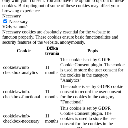
only with your consent. You also have the option to opt-out of these
cookies. But opting out of some of these cookies may affect your
browsing experience.
Necessary
Necessary
Vždy zapnuté
Necessary cookies are absolutely essential for the website to
function properly. These cookies ensure basic functionalities and
security features of the website, anonymously.
Dĺžka
Cookie
Popis
trvania
This cookie is set by GDPR
Cookie Consent plugin. The cookie
cookielawinfo-
11
is used to store the user consent for
checkbox-analytics
months
the cookies in the category
"Analytics".
The cookie is set by GDPR cookie
cookielawinfo-
11
consent to record the user consent
checkbox-functional
months
for the cookies in the category
"Functional".
This cookie is set by GDPR
Cookie Consent plugin. The
cookielawinfo-
11
cookies is used to store the user
checkbox-necessary
months
consent for the cookies in the