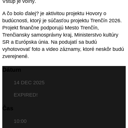
Vstup je voľný.
A čo bolo ďalej? je aktivitou projektu Hovory o
budúcnosti, ktorý je súčasťou projektu Trenčín 2026.
Projekt finančne podporujú Mesto Trenčín,
Trenčiansky samosprávny kraj, Ministerstvo kultúry
SR a Európska únia. Na podujatí sa budú
vyhotovovať foto a video záznamy, ktoré neskôr budú
zverejnené.
Dátum
14 DEC 2025
EXPIRED!
Čas
10:00