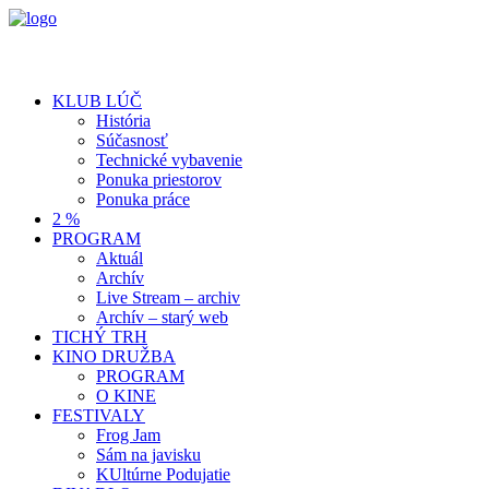
KLUB LÚČ
História
Súčasnosť
Technické vybavenie
Ponuka priestorov
Ponuka práce
2 %
PROGRAM
Aktuál
Archív
Live Stream – archiv
Archív – starý web
TICHÝ TRH
KINO DRUŽBA
PROGRAM
O KINE
FESTIVALY
Frog Jam
Sám na javisku
KUltúrne Podujatie