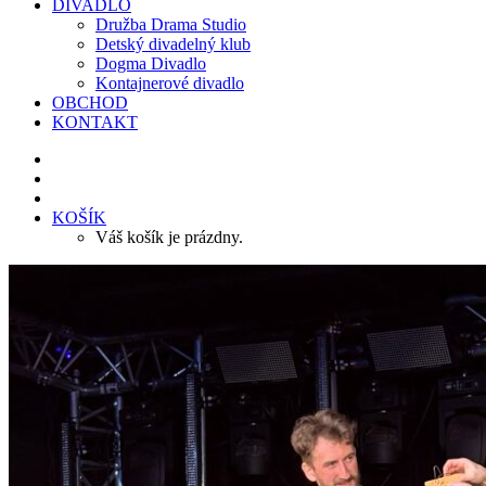
DIVADLO
Družba Drama Studio
Detský divadelný klub
Dogma Divadlo
Kontajnerové divadlo
OBCHOD
KONTAKT
KOŠÍK
Váš košík je prázdny.