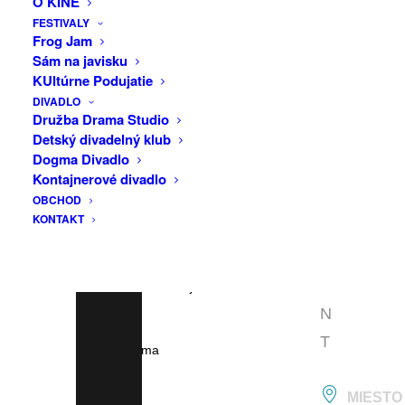
O KINE
F
centra tejto úžasnej udalosti, ale aj do
FESTIVALY
A
Frog Jam
starodávnych, posvätných kultúr.
Sám na javisku
C
KUltúrne Podujatie
Pred projekciou vás čaká inšpiratívny
E
DIVADLO
rozhovor. Slovenský mím, scenárista,
B
Družba Drama Studio
režisér a organizátor kultúrnych podujatí,
Detský divadelný klub
O
a zároveň zanietený bežec Vlado
Dogma Divadlo
O
Kulíšek, bude viesť rozhovor so
Kontajnerové divadlo
slovenským ultramaratóncom Pranjalom
OBCHOD
K
KONTAKT
Milovníkom. Budete mať jedinečnú
E
príležitosť položiť otázky bežcovi, ktorý
V
nielenže úspešne dokončil tento náročný
E
závod, ale obsadil aj fantastické tretie
miesto!
N
T
Vstup: zdarma
MIESTO