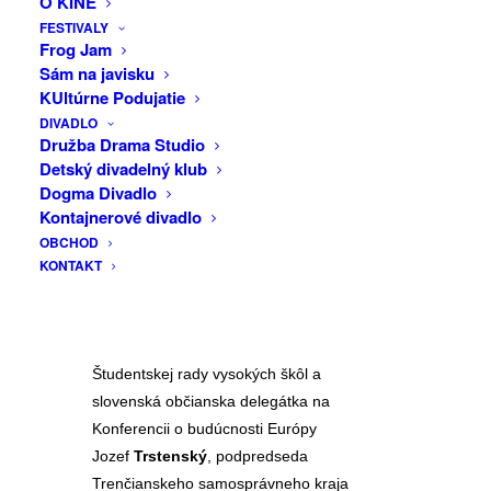
O KINE
LÚČ
Aká je Vaša predstava o ďalšom
FESTIVALY
Frog Jam
smerovaní Európskej únie?
Sám na javisku
Príďte sa porozprávať o európskych
KUltúrne Podujatie
témach, ktoré dnes rezonujú na
DIVADLO
Slovensku aj priamo v Trenčíne.
Družba Drama Studio
Detský divadelný klub
Diskutovať s Vami budú:
Dogma Divadlo
Ivan
Štefanec
, poslanec Európskeho
Kontajnerové divadlo
parlamentu (KDH/EĽS)
OBCHOD
KONTAKT
Martin
Hojsík
, podpredseda a poslanec
Európskeho parlamentu (Progresívne
Slovensko/Renew Europe)
Zuzana
Hozlárová
, Predsedníčka
Študentskej rady vysokých škôl a
slovenská občianska delegátka na
Konferencii o budúcnosti Európy
Jozef
Trstenský
, podpredseda
Trenčianskeho samosprávneho kraja