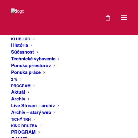
DÁTUM
20 rokov
29
Slovenska v EÚ
KLUB LÚČ
APR
História
2024
Súčasnosť
Technické vybavenie
Pozývame vás na diskusiu na tému ,,20
Ponuka priestorov
EXPIRED!
rokov Slovenska v EÚ“. V debate sa
Ponuka práce
budeme venovať slovenskému príbehu v
2 %
EÚ a tiež nastávajúcim voľbám do
ČAS
PROGRAM
Európskeho parlamentu. V nich si už
Aktuál
Archív
8.6.2024 budeme voliť 15 nových
18:00
Live Stream – archiv
poslancov, ktorí budú ďalej
Archív – starý web
spoluformovať kam EÚ smeruje. Aké
MIESTO
TICHÝ TRH
hodnoty a priority by ste chceli vidieť
KINO DRUŽBA
zastúpené novými slovenskými
PROGRAM
KLUB
poslancami v Európskom parlamente?