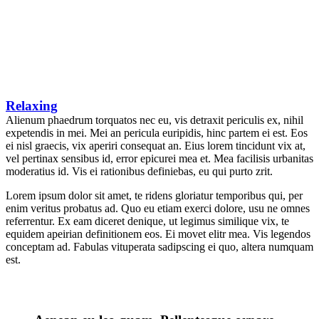
Relaxing
Alienum phaedrum torquatos nec eu, vis detraxit periculis ex, nihil
expetendis in mei. Mei an pericula euripidis, hinc partem ei est. Eos
ei nisl graecis, vix aperiri consequat an. Eius lorem tincidunt vix at,
vel pertinax sensibus id, error epicurei mea et. Mea facilisis urbanitas
moderatius id. Vis ei rationibus definiebas, eu qui purto zrit.
Lorem ipsum dolor sit amet, te ridens gloriatur temporibus qui, per
enim veritus probatus ad. Quo eu etiam exerci dolore, usu ne omnes
referrentur. Ex eam diceret denique, ut legimus similique vix, te
equidem apeirian definitionem eos. Ei movet elitr mea. Vis legendos
conceptam ad. Fabulas vituperata sadipscing ei quo, altera numquam
est.