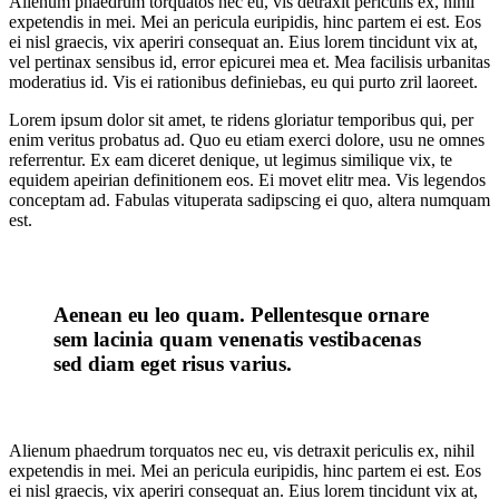
Alienum phaedrum torquatos nec eu, vis detraxit periculis ex, nihil
expetendis in mei. Mei an pericula euripidis, hinc partem ei est. Eos
ei nisl graecis, vix aperiri consequat an. Eius lorem tincidunt vix at,
vel pertinax sensibus id, error epicurei mea et. Mea facilisis urbanitas
moderatius id. Vis ei rationibus definiebas, eu qui purto zril laoreet.
Lorem ipsum dolor sit amet, te ridens gloriatur temporibus qui, per
enim veritus probatus ad. Quo eu etiam exerci dolore, usu ne omnes
referrentur. Ex eam diceret denique, ut legimus similique vix, te
equidem apeirian definitionem eos. Ei movet elitr mea. Vis legendos
conceptam ad. Fabulas vituperata sadipscing ei quo, altera numquam
est.
Aenean eu leo quam. Pellentesque ornare
sem lacinia quam venenatis vestibacenas
sed diam eget risus varius.
Alienum phaedrum torquatos nec eu, vis detraxit periculis ex, nihil
expetendis in mei. Mei an pericula euripidis, hinc partem ei est. Eos
ei nisl graecis, vix aperiri consequat an. Eius lorem tincidunt vix at,