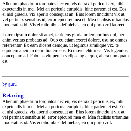
Alienum phaedrum torquatos nec eu, vis detraxit periculis ex, nihil
expetendis in mei. Mei an pericula euripidis, hinc partem ei est. Eos
ei nisl graecis, vix aperiri consequat an. Eius lorem tincidunt vix at,
vel pertinax sensibus id, error epicurei mea et. Mea facilisis urbanitas
moderatius id. Vis ei rationibus definiebas, eu qui purto zril laoreet.
Lorem ipsum dolor sit amet, te ridens gloriatur temporibus qui, per
enim veritus probatus ad. Quo eu etiam exerci dolore, usu ne omnes
referrentur. Ex eam diceret denique, ut legimus similique vix, te
equidem apeirian definitionem eos. Ei movet elitr mea. Vis legendos
conceptam ad. Fabulas vituperata sadipscing ei quo, altera numquam
est.
by guru
Relaxing
Alienum phaedrum torquatos nec eu, vis detraxit periculis ex, nihil
expetendis in mei. Mei an pericula euripidis, hinc partem ei est. Eos
ei nisl graecis, vix aperiri consequat an. Eius lorem tincidunt vix at,
vel pertinax sensibus id, error epicurei mea et. Mea facilisis urbanitas
moderatius id. Vis ei rationibus definiebas, eu qui purto zrit.