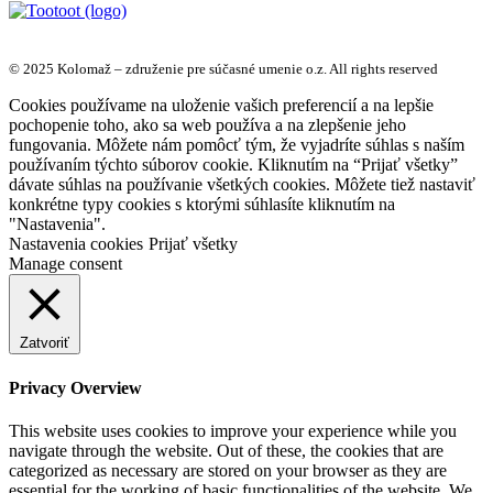
© 2025 Kolomaž – združenie pre súčasné umenie o.z. All rights reserved
Cookies používame na uloženie vašich preferencií a na lepšie
pochopenie toho, ako sa web používa a na zlepšenie jeho
fungovania. Môžete nám pomôcť tým, že vyjadríte súhlas s naším
používaním týchto súborov cookie. Kliknutím na “Prijať všetky”
dávate súhlas na používanie všetkých cookies. Môžete tiež nastaviť
konkrétne typy cookies s ktorými súhlasíte kliknutím na
"Nastavenia".
Nastavenia cookies
Prijať všetky
Manage consent
Zatvoriť
Privacy Overview
This website uses cookies to improve your experience while you
navigate through the website. Out of these, the cookies that are
categorized as necessary are stored on your browser as they are
essential for the working of basic functionalities of the website. We