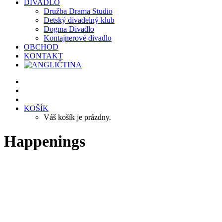
DIVADLO
Družba Drama Studio
Detský divadelný klub
Dogma Divadlo
Kontajnerové divadlo
OBCHOD
KONTAKT
KOŠÍK
Váš košík je prázdny.
Happenings