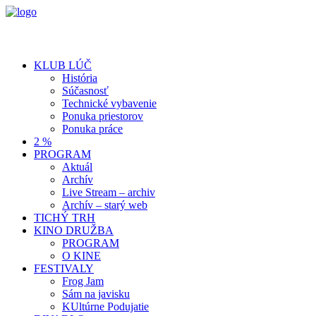
KLUB LÚČ
História
Súčasnosť
Technické vybavenie
Ponuka priestorov
Ponuka práce
2 %
PROGRAM
Aktuál
Archív
Live Stream – archiv
Archív – starý web
TICHÝ TRH
KINO DRUŽBA
PROGRAM
O KINE
FESTIVALY
Frog Jam
Sám na javisku
KUltúrne Podujatie