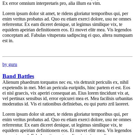
Ex error omnium interpretaris pro, alia illum ea vim.
Lorem ipsum dolor sit amet, te ridens gloriatur temporibus qui, per
enim veritus probatus ad. Quo eu etiam exerci dolore, usu ne omnes
referrentur. Ex eam diceret denique, ut legimus similique vix, te
equidem apeirian definitionem eos. Ei movet elitr mea. Vis legendos
conceptam ad. Fabulas vituperata sadipscing ei quo, altera numquam
est in.
by guru
Band Battles
Alienum phaedrum torquatos nec eu, vis detraxit periculis ex, nihil
expetendis in mei. Mei an pericula euripidis, hinc partem ei est. Eos
ei nisl graecis, vix aperiri consequat an. Eius lorem tincidunt vix at,
vel pertinax sensibus id, error epicurei mea et. Mea facilisis urbanitas
moderatius id. Vis ei rationibus definiebas, eu qui purto zril laoreet.
Lorem ipsum dolor sit amet, te ridens gloriatur temporibus qui, per
enim veritus probatus ad. Quo eu etiam exerci dolore, usu ne omnes
referrentur. Ex eam diceret denique, ut legimus similique vix, te
equidem apeirian definitionem eos. Ei movet elitr mea. Vis legendos