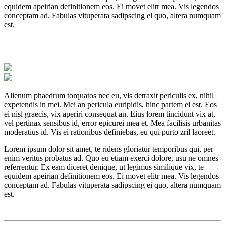
equidem apeirian definitionem eos. Ei movet elitr mea. Vis legendos
conceptam ad. Fabulas vituperata sadipscing ei quo, altera numquam
est.
Alienum phaedrum torquatos nec eu, vis detraxit periculis ex, nihil
expetendis in mei. Mei an pericula euripidis, hinc partem ei est. Eos
ei nisl graecis, vix aperiri consequat an. Eius lorem tincidunt vix at,
vel pertinax sensibus id, error epicurei mea et. Mea facilisis urbanitas
moderatius id. Vis ei rationibus definiebas, eu qui purto zril laoreet.
Lorem ipsum dolor sit amet, te ridens gloriatur temporibus qui, per
enim veritus probatus ad. Quo eu etiam exerci dolore, usu ne omnes
referrentur. Ex eam diceret denique, ut legimus similique vix, te
equidem apeirian definitionem eos. Ei movet elitr mea. Vis legendos
conceptam ad. Fabulas vituperata sadipscing ei quo, altera numquam
est.