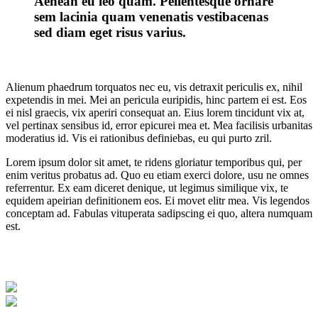
Aenean eu leo quam. Pellentesque ornare
sem lacinia quam venenatis vestibacenas
sed diam eget risus varius.
Alienum phaedrum torquatos nec eu, vis detraxit periculis ex, nihil
expetendis in mei. Mei an pericula euripidis, hinc partem ei est. Eos
ei nisl graecis, vix aperiri consequat an. Eius lorem tincidunt vix at,
vel pertinax sensibus id, error epicurei mea et. Mea facilisis urbanitas
moderatius id. Vis ei rationibus definiebas, eu qui purto zril.
Lorem ipsum dolor sit amet, te ridens gloriatur temporibus qui, per
enim veritus probatus ad. Quo eu etiam exerci dolore, usu ne omnes
referrentur. Ex eam diceret denique, ut legimus similique vix, te
equidem apeirian definitionem eos. Ei movet elitr mea. Vis legendos
conceptam ad. Fabulas vituperata sadipscing ei quo, altera numquam
est.