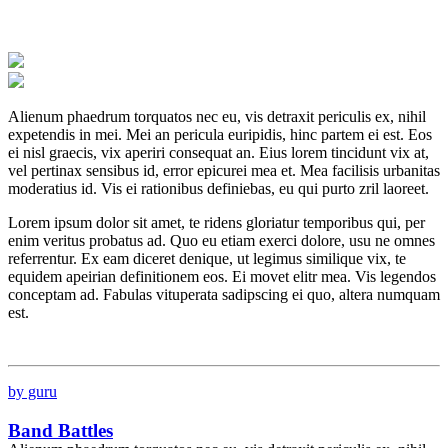
Alienum phaedrum torquatos nec eu, vis detraxit periculis ex, nihil
expetendis in mei. Mei an pericula euripidis, hinc partem ei est. Eos
ei nisl graecis, vix aperiri consequat an. Eius lorem tincidunt vix at,
vel pertinax sensibus id, error epicurei mea et. Mea facilisis urbanitas
moderatius id. Vis ei rationibus definiebas, eu qui purto zril laoreet.
Lorem ipsum dolor sit amet, te ridens gloriatur temporibus qui, per
enim veritus probatus ad. Quo eu etiam exerci dolore, usu ne omnes
referrentur. Ex eam diceret denique, ut legimus similique vix, te
equidem apeirian definitionem eos. Ei movet elitr mea. Vis legendos
conceptam ad. Fabulas vituperata sadipscing ei quo, altera numquam
est.
by guru
Band Battles