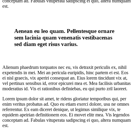
conceptam ad. Fabulas vituperata sadipscing ei quo, altera numquam
est.
Aenean eu leo quam. Pellentesque ornare
sem lacinia quam venenatis vestibacenas
sed diam eget risus varius.
Alienum phaedrum torquatos nec eu, vis detraxit periculis ex, nihil
expetendis in mei. Mei an pericula euripidis, hinc partem ei est. Eos
ei nisl graecis, vix aperiri consequat an. Eius lorem tincidunt vix at,
vel pertinax sensibus id, error epicurei mea et. Mea facilisis urbanitas
moderatius id. Vis ei rationibus definiebas, eu qui purto zril laoreet.
Lorem ipsum dolor sit amet, te ridens gloriatur temporibus qui, per
enim veritus probatus ad. Quo eu etiam exerci dolore, usu ne omnes
referrentur. Ex eam diceret denique, ut legimus similique vix, te
equidem apeirian definitionem eos. Ei movet elitr mea. Vis legendos
conceptam ad. Fabulas vituperata sadipscing ei quo, altera numquam
est.