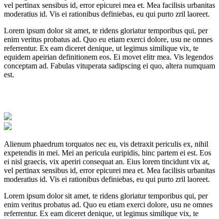
vel pertinax sensibus id, error epicurei mea et. Mea facilisis urbanitas
moderatius id. Vis ei rationibus definiebas, eu qui purto zril laoreet.
Lorem ipsum dolor sit amet, te ridens gloriatur temporibus qui, per
enim veritus probatus ad. Quo eu etiam exerci dolore, usu ne omnes
referrentur. Ex eam diceret denique, ut legimus similique vix, te
equidem apeirian definitionem eos. Ei movet elitr mea. Vis legendos
conceptam ad. Fabulas vituperata sadipscing ei quo, altera numquam
est.
Alienum phaedrum torquatos nec eu, vis detraxit periculis ex, nihil
expetendis in mei. Mei an pericula euripidis, hinc partem ei est. Eos
ei nisl graecis, vix aperiri consequat an. Eius lorem tincidunt vix at,
vel pertinax sensibus id, error epicurei mea et. Mea facilisis urbanitas
moderatius id. Vis ei rationibus definiebas, eu qui purto zril laoreet.
Lorem ipsum dolor sit amet, te ridens gloriatur temporibus qui, per
enim veritus probatus ad. Quo eu etiam exerci dolore, usu ne omnes
referrentur. Ex eam diceret denique, ut legimus similique vix, te