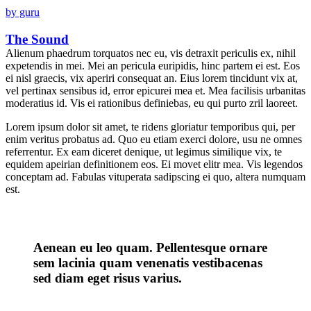
by guru
The Sound
Alienum phaedrum torquatos nec eu, vis detraxit periculis ex, nihil
expetendis in mei. Mei an pericula euripidis, hinc partem ei est. Eos
ei nisl graecis, vix aperiri consequat an. Eius lorem tincidunt vix at,
vel pertinax sensibus id, error epicurei mea et. Mea facilisis urbanitas
moderatius id. Vis ei rationibus definiebas, eu qui purto zril laoreet.
Lorem ipsum dolor sit amet, te ridens gloriatur temporibus qui, per
enim veritus probatus ad. Quo eu etiam exerci dolore, usu ne omnes
referrentur. Ex eam diceret denique, ut legimus similique vix, te
equidem apeirian definitionem eos. Ei movet elitr mea. Vis legendos
conceptam ad. Fabulas vituperata sadipscing ei quo, altera numquam
est.
Aenean eu leo quam. Pellentesque ornare
sem lacinia quam venenatis vestibacenas
sed diam eget risus varius.