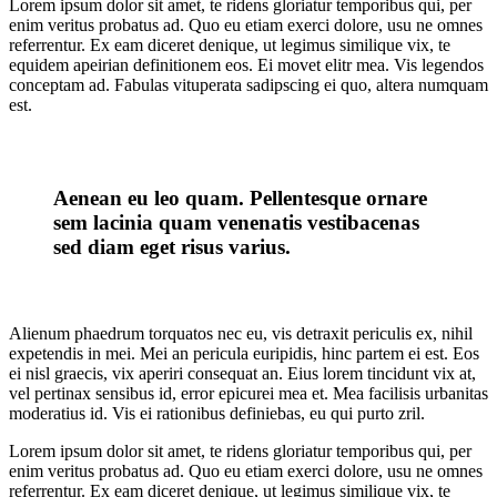
Lorem ipsum dolor sit amet, te ridens gloriatur temporibus qui, per
enim veritus probatus ad. Quo eu etiam exerci dolore, usu ne omnes
referrentur. Ex eam diceret denique, ut legimus similique vix, te
equidem apeirian definitionem eos. Ei movet elitr mea. Vis legendos
conceptam ad. Fabulas vituperata sadipscing ei quo, altera numquam
est.
Aenean eu leo quam. Pellentesque ornare
sem lacinia quam venenatis vestibacenas
sed diam eget risus varius.
Alienum phaedrum torquatos nec eu, vis detraxit periculis ex, nihil
expetendis in mei. Mei an pericula euripidis, hinc partem ei est. Eos
ei nisl graecis, vix aperiri consequat an. Eius lorem tincidunt vix at,
vel pertinax sensibus id, error epicurei mea et. Mea facilisis urbanitas
moderatius id. Vis ei rationibus definiebas, eu qui purto zril.
Lorem ipsum dolor sit amet, te ridens gloriatur temporibus qui, per
enim veritus probatus ad. Quo eu etiam exerci dolore, usu ne omnes
referrentur. Ex eam diceret denique, ut legimus similique vix, te