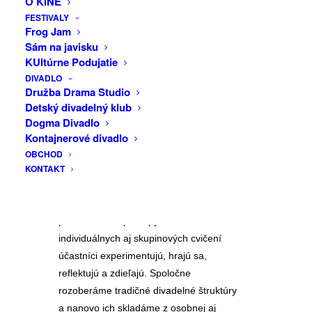
O KINE
presídľovania, pohybu a vnútorného
FESTIVALY
DRUŽBA
Frog Jam
hľadania. Prostredníctvom neverbálneho
Sám na javisku
jazyka postmoderného divadla skúmame
DRAMA
KUltúrne Podujatie
dilemy medzi zotrvaním a odchodom,
STUDIO
DIVADLO
skúsenosť domova a otázky identity.
Družba Drama Studio
Účastníci pracujú s vlastnými zážitkami,
Detský divadelný klub
telesnou pamäťou a spoločenskými
Dogma Divadlo
reflexmi v kolektívnom, no zároveň
Kontajnerové divadlo
autonómnom tvorivom procese.
OBCHOD
KONTAKT
Workshop vychádza z techniky
obrazového divadla a zameriava sa na
neverbálne, formu narúšajúce
performatívne prístupy. Pomocou
individuálnych aj skupinových cvičení
účastníci experimentujú, hrajú sa,
reflektujú a zdieľajú. Spoločne
rozoberáme tradičné divadelné štruktúry
a nanovo ich skladáme z osobnej aj