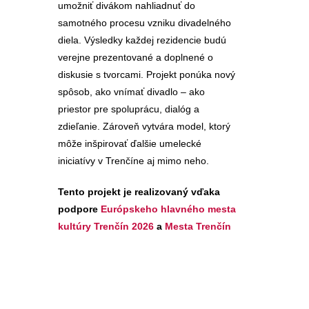
umožniť divákom nahliadnuť do
samotného procesu vzniku divadelného
diela. Výsledky každej rezidencie budú
verejne prezentované a doplnené o
diskusie s tvorcami. Projekt ponúka nový
spôsob, ako vnímať divadlo – ako
priestor pre spoluprácu, dialóg a
zdieľanie. Zároveň vytvára model, ktorý
môže inšpirovať ďalšie umelecké
iniciatívy v Trenčíne aj mimo neho.
Tento projekt je realizovaný vďaka
podpore
Európskeho hlavného mesta
kultúry Trenčín 2026
a
Mesta Trenčín