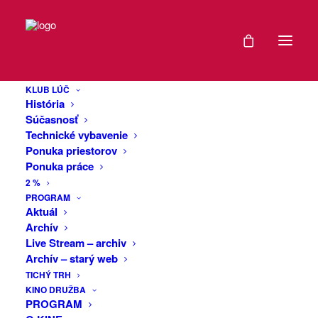
DÁTUM
Scéna V4 v
23
Trenčíne: Domov,
KLUB LÚČ
-
História
spolupatričnosť a
26
Súčasnosť
Technické vybavenie
OKT
sloboda voľby
Ponuka priestorov
2025
Ponuka práce
2 %
Rezidencia a workshop s Mikolt
EXPIRED!
PROGRAM
Aktuál
Tózsa (HU)
Archív
ČAS
Live Stream – archiv
Čo pre nás znamená „domov“? Kde sa
Archív – starý web
začína spolupatričnosť – a kedy sa
9:00
TICHÝ TRH
odchod stáva nevyhnutným? Rezidencia
KINO DRUŽBA
pozýva účastníkov k objavovaniu témy
PROGRAM
domova a spolupatričnosti v čase
MIESTO