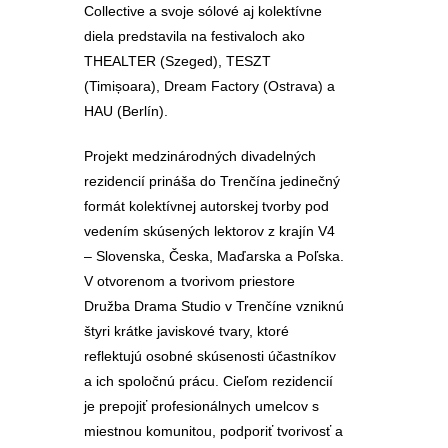
Collective a svoje sólové aj kolektívne
diela predstavila na festivaloch ako
THEALTER (Szeged), TESZT
(Timișoara), Dream Factory (Ostrava) a
HAU (Berlín).
Projekt medzinárodných divadelných
rezidencií prináša do Trenčína jedinečný
formát kolektívnej autorskej tvorby pod
vedením skúsených lektorov z krajín V4
– Slovenska, Česka, Maďarska a Poľska.
V otvorenom a tvorivom priestore
Družba Drama Studio v Trenčíne vzniknú
štyri krátke javiskové tvary, ktoré
reflektujú osobné skúsenosti účastníkov
a ich spoločnú prácu. Cieľom rezidencií
je prepojiť profesionálnych umelcov s
miestnou komunitou, podporiť tvorivosť a