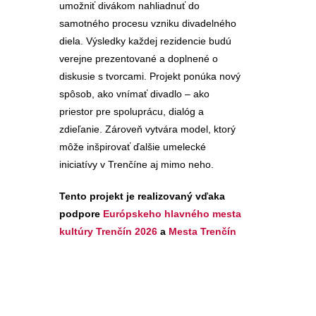
umožniť divákom nahliadnuť do
samotného procesu vzniku divadelného
diela. Výsledky každej rezidencie budú
verejne prezentované a doplnené o
diskusie s tvorcami. Projekt ponúka nový
spôsob, ako vnímať divadlo – ako
priestor pre spoluprácu, dialóg a
zdieľanie. Zároveň vytvára model, ktorý
môže inšpirovať ďalšie umelecké
iniciatívy v Trenčíne aj mimo neho.
Tento projekt je realizovaný vďaka
podpore
Európskeho hlavného mesta
kultúry Trenčín 2026
a
Mesta Trenčín