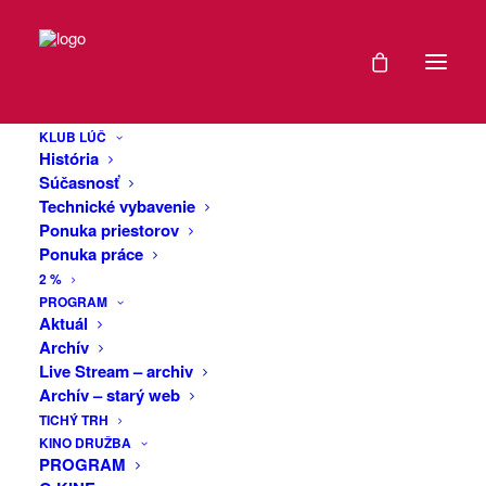
DÁTUM
Scéna V4 v
23
Trenčíne: Domov,
KLUB LÚČ
-
História
spolupatričnosť a
26
Súčasnosť
Technické vybavenie
OKT
sloboda voľby
Ponuka priestorov
2025
Ponuka práce
2 %
Rezidencia a workshop s Mikolt
EXPIRED!
PROGRAM
Aktuál
Tózsa (HU)
Archív
ČAS
Live Stream – archiv
Čo pre nás znamená „domov“? Kde sa
Archív – starý web
začína spolupatričnosť – a kedy sa
9:00
TICHÝ TRH
odchod stáva nevyhnutným? Rezidencia
KINO DRUŽBA
pozýva účastníkov k objavovaniu témy
PROGRAM
domova a spolupatričnosti v čase
MIESTO