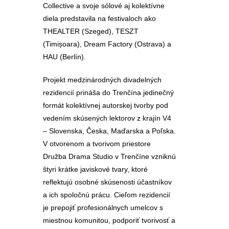
Collective a svoje sólové aj kolektívne
diela predstavila na festivaloch ako
THEALTER (Szeged), TESZT
(Timișoara), Dream Factory (Ostrava) a
HAU (Berlín).
Projekt medzinárodných divadelných
rezidencií prináša do Trenčína jedinečný
formát kolektívnej autorskej tvorby pod
vedením skúsených lektorov z krajín V4
– Slovenska, Česka, Maďarska a Poľska.
V otvorenom a tvorivom priestore
Družba Drama Studio v Trenčíne vzniknú
štyri krátke javiskové tvary, ktoré
reflektujú osobné skúsenosti účastníkov
a ich spoločnú prácu. Cieľom rezidencií
je prepojiť profesionálnych umelcov s
miestnou komunitou, podporiť tvorivosť a