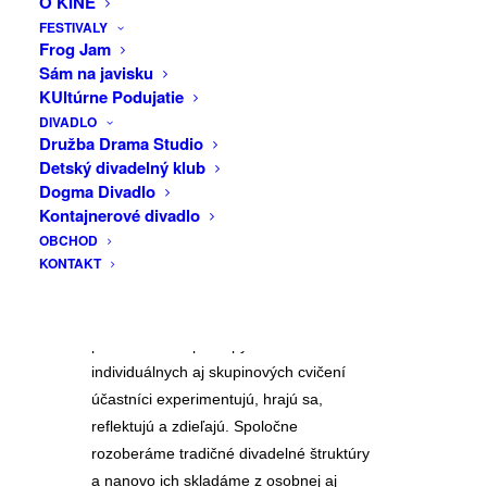
O KINE
presídľovania, pohybu a vnútorného
FESTIVALY
DRUŽBA
Frog Jam
hľadania. Prostredníctvom neverbálneho
Sám na javisku
jazyka postmoderného divadla skúmame
DRAMA
KUltúrne Podujatie
dilemy medzi zotrvaním a odchodom,
STUDIO
DIVADLO
skúsenosť domova a otázky identity.
Družba Drama Studio
Účastníci pracujú s vlastnými zážitkami,
Detský divadelný klub
telesnou pamäťou a spoločenskými
Dogma Divadlo
reflexmi v kolektívnom, no zároveň
Kontajnerové divadlo
autonómnom tvorivom procese.
OBCHOD
KONTAKT
Workshop vychádza z techniky
obrazového divadla a zameriava sa na
neverbálne, formu narúšajúce
performatívne prístupy. Pomocou
individuálnych aj skupinových cvičení
účastníci experimentujú, hrajú sa,
reflektujú a zdieľajú. Spoločne
rozoberáme tradičné divadelné štruktúry
a nanovo ich skladáme z osobnej aj